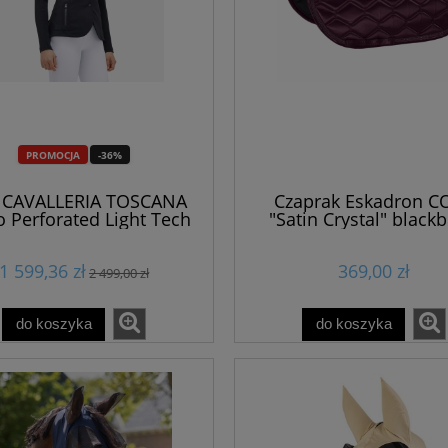
PROMOCJA
-36%
k CAVALLERIA TOSCANA
Czaprak Eskadron C
o Perforated Light Tech
"Satin Crystal" blackb
ip Riding Jacket" SS2025
black 24h
1 599,36 zł
369,00 zł
2 499,00 zł
do koszyka
do koszyka