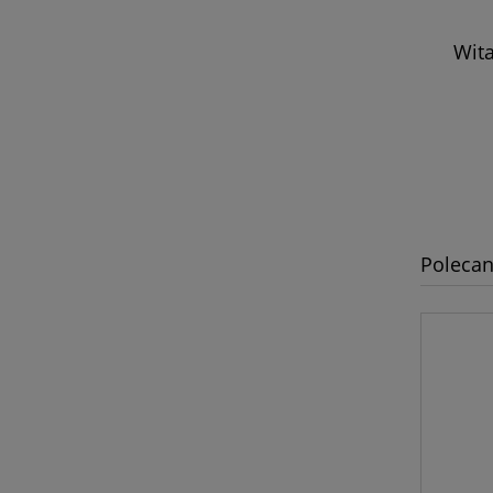
PROMOCJA
-12%
Skarpety COMODO "Microfibre"
Wit
red
29,00 zł
25,52 zł
do koszyka
Polecan