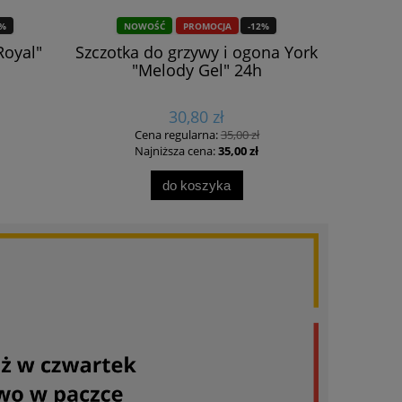
8%
NOWOŚĆ
PROMOCJA
-12%
NO
Royal"
Szczotka do grzywy i ogona York
Frak dams
"Melody Gel" 24h
30,80 zł
Cena regularna:
35,00 zł
Ce
Najniższa cena:
35,00 zł
Na
do koszyka