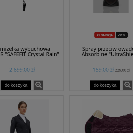
PROMOCJA
-31%
mizelka wybuchowa
Spray przeciw owa
R "SAFEFIT Crystal Rain"
Absorbine "UltraShie
946ml
2 899,00 zł
159,00 zł
229,00 zł
do koszyka
do koszyka