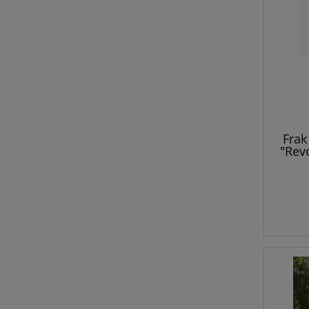
Fra
"Rev
Knit Z