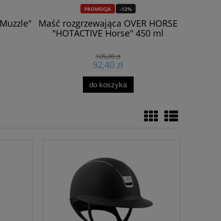
PROMOCJA
-12%
 Muzzle"
Maść rozgrzewająca OVER HORSE
SALE
"HOTACTIVE Horse" 450 ml
105,00 zł
92,40 zł
do koszyka