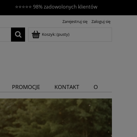
⭐⭐⭐⭐⭐ 98% zadowolonych klientów
Zarejestruj się
Zaloguj się
Koszyk:
(pusty)
PROMOCJE
KONTAKT
O
NAS