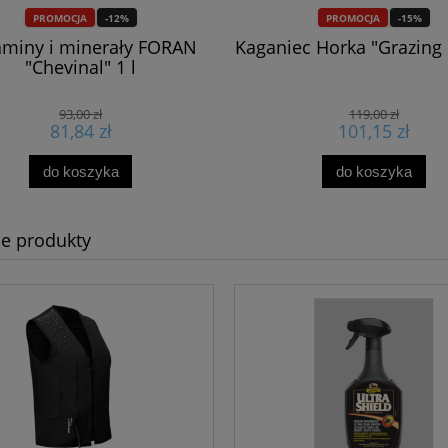
PROMOCJA
-12%
PROMOCJA
-15%
aminy i minerały FORAN
Kaganiec Horka "Grazing
"Chevinal" 1 l
93,00 zł
119,00 zł
81,84 zł
101,15 zł
do koszyka
do koszyka
e produkty