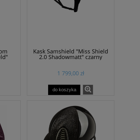
dom
Kask Samshield "Miss Shield
ld"
2.0 Shadowmatt" czarny
chrom-czarny 24h
1 799,00 zł
do koszyka