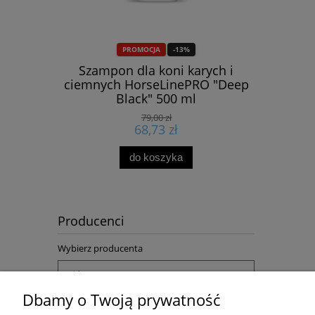
PROMOCJA
-13%
 2.0 Light"
Szampon dla koni karych i
Czaprak w
ciemnych HorseLinePRO "Deep
Black" 500 ml
79,00 zł
68,73 zł
do koszyka
Producenci
Wybierz producenta
Dbamy o Twoją prywatność