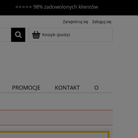
⭐⭐⭐⭐⭐ 98% zadowolonych klientów
Zarejestruj się
Zaloguj się
Koszyk:
(pusty)
PROMOCJE
KONTAKT
O
NAS