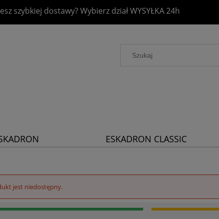
esz szybkiej dostawy? Wybierz dział
WYSYŁKA 24h
SKADRON
ESKADRON CLASSIC
LATINUM 2026
SPORTS 2026
ukt jest niedostępny.