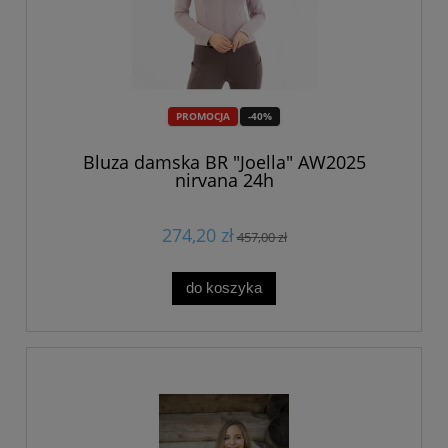
PROMOCJA
-40%
Bluza damska BR "Joella" AW2025
nirvana 24h
274,20 zł
457,00 zł
do koszyka