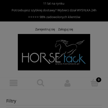
11 lat na rynku
Potrzebujesz szybkiej dostawy? Wybierz dział
WYSYŁKA 24h
⭐⭐⭐⭐⭐ 98% zadowolonych klientów
Zarejestruj się
Zaloguj się
Filtry