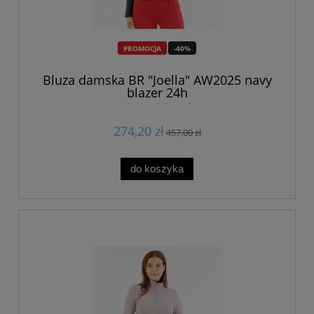
PROMOCJA
-40%
Bluza damska BR "Joella" AW2025 navy
blazer 24h
274,20 zł
457,00 zł
do koszyka