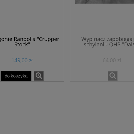
onie Randol's "Crupper
Wypinacz zapobiega
Stock"
schylaniu QHP "Dai
149,00 zł
64,00 zł
do koszyka