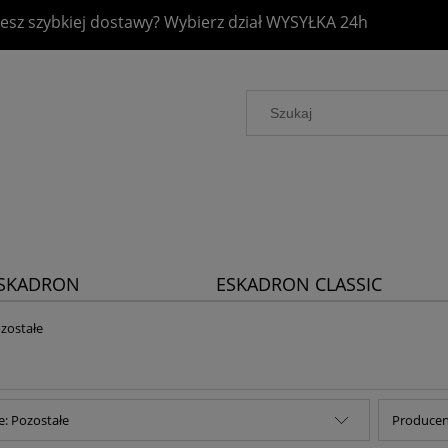
esz szybkiej dostawy? Wybierz dział
WYSYŁKA 24h
SKADRON
ESKADRON CLASSIC
LATINUM 2026
SPORTS 2026
zostałe
e: Pozostałe
Producent