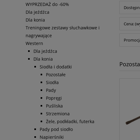
WYPRZEDAŻ do -60%
Dostępno
Dla jeźdźca
Dla konia
Cena: (w
Treningowe zestawy słuchawkowe i
nagrywające
Promocja
Western
Dla jeźdźca
Dla konia
Pozosta
Siodła i dodatki
Pozostałe
Siodła
Pady
Popręgi
Puśliska
Strzemiona
Żele, podkładki, futerka
Pady pod siodło
Napierśniki