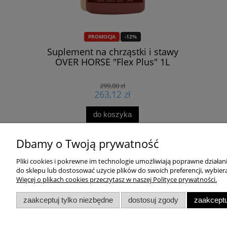
PROMOCJA
-12%
ółty LPC
Suplement na chrząstki i stawy
Koszul
le Blond"
OVER HORSE "Flex Plus" 1L
"Selectio
299,00 zł
263,12 zł
do koszyka
Dbamy o Twoją prywatność
Pliki cookies i pokrewne im technologie umożliwiają poprawne działa
do sklepu lub dostosować użycie plików do swoich preferencji, wybiera
Twoje konto
Dostawa
Więcej o plikach cookies przeczytasz w naszej Polityce prywatności.
Dane osobowe
Koszty dos
zaakceptuj tylko niezbędne
dostosuj zgody
zaakceptu
Moje adresy
Sposoby pła
Zamówienia