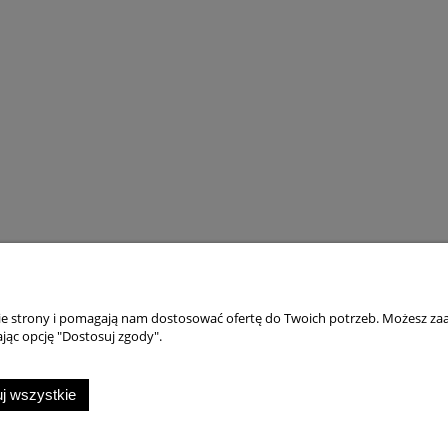
PROMOCJA
-30%
PROMOCJA
-12%
ka techniczne Pikeur
Maść na grudę i otarcia Lullal
n ZIP" AW2025 nightblue
"SOS" 200ml
24h
309,00 zł
69,00 zł
216,30 zł
61,00 zł
do koszyka
do koszyka
nie strony i pomagają nam dostosować ofertę do Twoich potrzeb. Możesz zaa
jąc opcję "Dostosuj zgody".
Ważne
tawy
Reklamacje i zwroty
j wszystkie
tności
Polityka prywatności
Regulamin sklepu