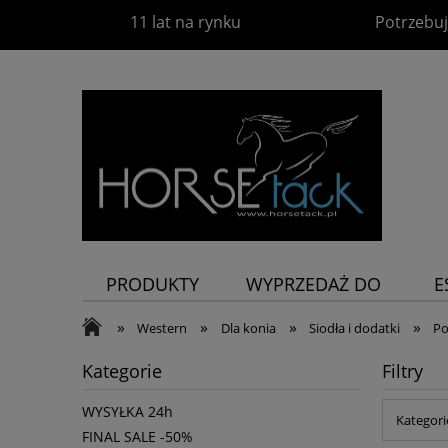
11 lat na rynku
Potrzebuj
PRODUKTY
WYPRZEDAŻ DO
E
-60%
P
»
»
»
»
Western
Dla konia
Siodła i dodatki
Po
Kategorie
Filtry
WYSYŁKA 24h
Kategori
FINAL SALE -50%