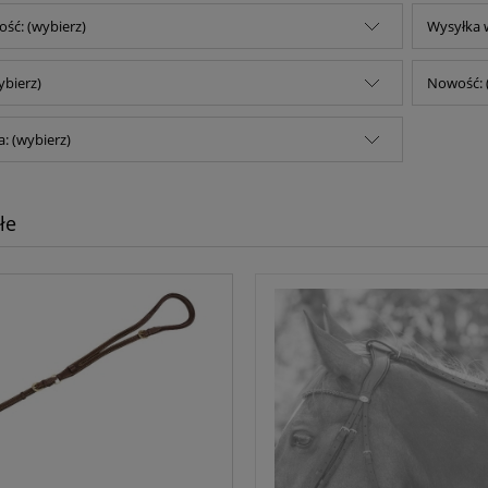
ść: (wybierz)
Wysyłka w
ybierz)
Nowość: 
: (wybierz)
łe