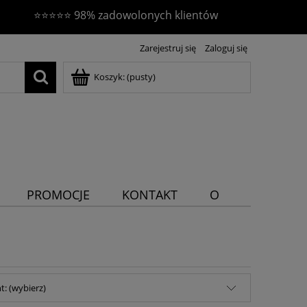
⭐⭐⭐⭐⭐ 98% zadowolonych klientów
Zarejestruj się
Zaloguj się
Koszyk:
(pusty)
PROMOCJE
KONTAKT
O
NAS
: (wybierz)