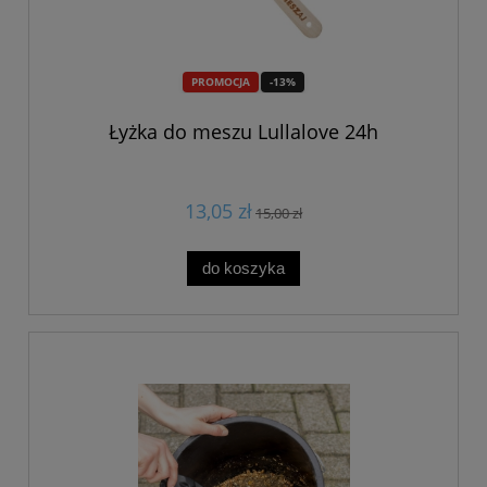
PROMOCJA
-13%
Łyżka do meszu Lullalove 24h
13,05 zł
15,00 zł
do koszyka