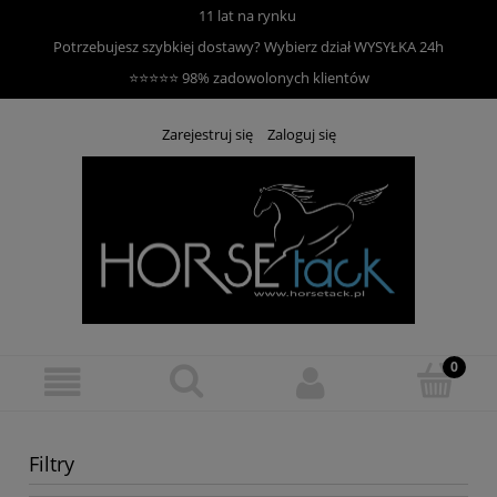
11 lat na rynku
Potrzebujesz szybkiej dostawy? Wybierz dział
WYSYŁKA 24h
⭐⭐⭐⭐⭐ 98% zadowolonych klientów
Zarejestruj się
Zaloguj się
Filtry