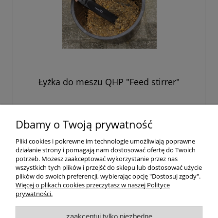
Łyżka do meszu QHP "Feed stirrer"
15,00 zł
Dbamy o Twoją prywatność
Pliki cookies i pokrewne im technologie umożliwiają poprawne
do koszyka
działanie strony i pomagają nam dostosować ofertę do Twoich
potrzeb. Możesz zaakceptować wykorzystanie przez nas
wszystkich tych plików i przejść do sklepu lub dostosować użycie
plików do swoich preferencji, wybierając opcję "Dostosuj zgody".
«
1
2
3
4
5
...
11
»
Więcej o plikach cookies przeczytasz w naszej Polityce
prywatności.
Twoje konto
zaakceptuj tylko niezbędne