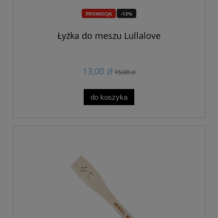
PROMOCJA
-13%
Łyżka do meszu Lullalove
13,00 zł
15,00 zł
do koszyka