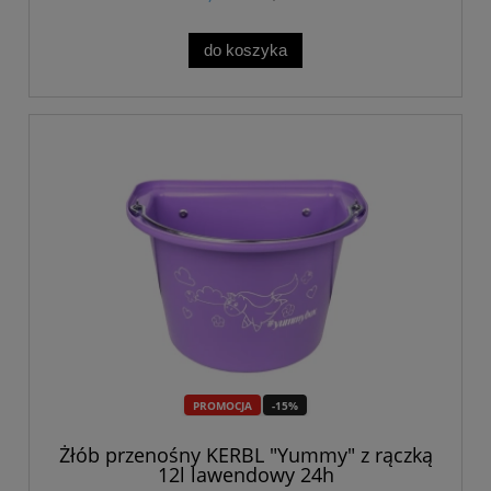
do koszyka
PROMOCJA
-15%
Żłób przenośny KERBL "Yummy" z rączką
12l lawendowy 24h