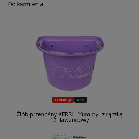
Do karmienia
PROMOCJA
-15%
Żłób przenośny KERBL "Yummy" z rączką
12l lawendowy
67,15 zł
79,00 zł