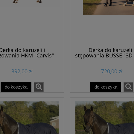
Derka do karuzeli i
Derka do karuzeli 
żowania HKM "Carvis"
stępowania BUSSE "3D A
392,00 zł
720,00 zł
do koszyka
do koszyka