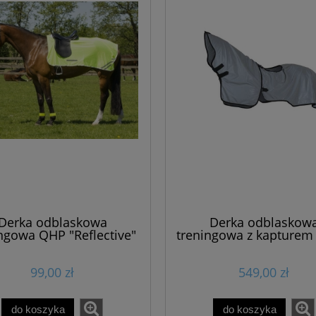
Derka odblaskowa
Derka odblaskow
ngowa QHP "Reflective"
treningowa z kapturem
"Luminox"
99,00 zł
549,00 zł
do koszyka
do koszyka