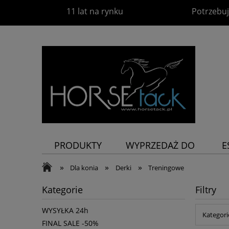
11 lat na rynku
Potrzebuj
PRODUKTY
WYPRZEDAŻ DO
E
-60%
P
»
»
»
Dla konia
Derki
Treningowe
Kategorie
Filtry
WYSYŁKA 24h
Kategori
FINAL SALE -50%