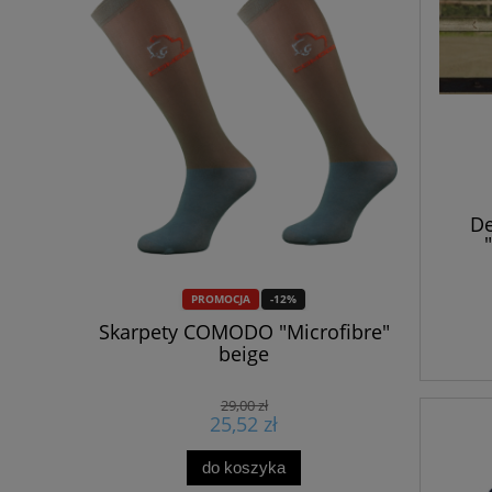
De
PROMOCJA
-12%
taminowy
Skarpety COMODO "Microfibre"
Wkłady do
 Powder"
beige
Kavalk
29,00 zł
25,52 zł
do koszyka