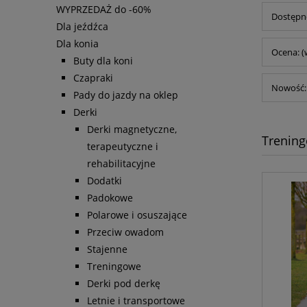
WYPRZEDAŻ do -60%
Dostępno
Dla jeźdźca
Dla konia
Ocena: (
Buty dla koni
Czapraki
Nowość: 
Pady do jazdy na oklep
Derki
Derki magnetyczne,
Trenin
terapeutyczne i
rehabilitacyjne
Dodatki
Padokowe
Polarowe i osuszające
Przeciw owadom
Stajenne
Treningowe
Derki pod derkę
Letnie i transportowe