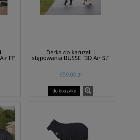
i
Derka do karuzeli i
ir Fl"
stępowania BUSSE "3D Air St"
659,00 zł
do koszyka