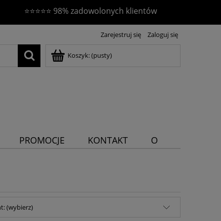
⭐⭐⭐⭐⭐ 98% zadowolonych klientów
Zarejestruj się
Zaloguj się
Koszyk:
(pusty)
PROMOCJE
KONTAKT
O
NAS
: (wybierz)