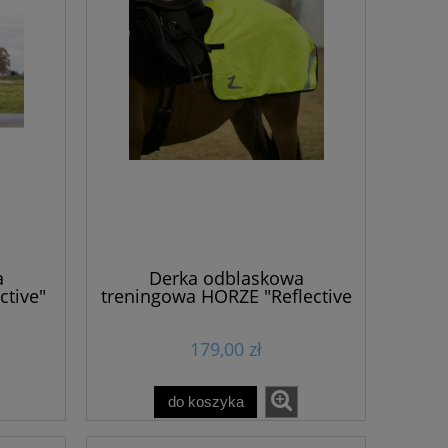
a
Derka odblaskowa
ctive"
treningowa HORZE "Reflective
Riding Blanket"
179,00 zł
do koszyka