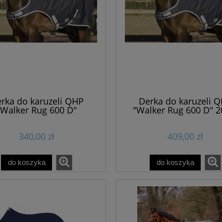
rka do karuzeli QHP
Derka do karuzeli 
"Walker Rug 600 D"
"Walker Rug 600 D" 2
340,00 zł
409,00 zł
PROMOCJA
-25%
PROMOCJA
-11%
 podkładki korekcyjnej
Mesz dla koni wrzodowych
ade "KavalTop Vario"
EQUIHERBS "Gastro Mash" 1,
do koszyka
do koszyka
65,00 zł
37,00 zł
48,75 zł
33,00 zł
do koszyka
do koszyka