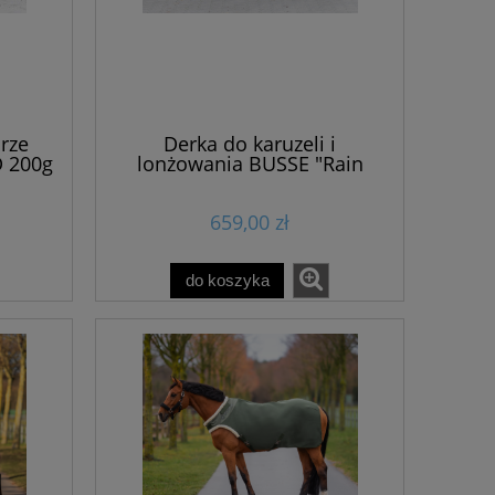
rze
Derka do karuzeli i
D 200g
lonżowania BUSSE "Rain
Comfort" 600D 100g
659,00 zł
do koszyka