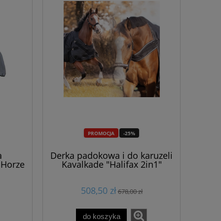
PROMOCJA
-25%
a
Derka padokowa i do karuzeli
 Horze
Kavalkade "Halifax 2in1"
1200D 200g
508,50 zł
678,00 zł
do koszyka