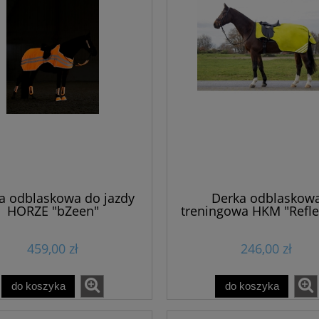
a odblaskowa do jazdy
Derka odblaskow
HORZE "bZeen"
treningowa HKM "Refle
459,00 zł
246,00 zł
do koszyka
do koszyka