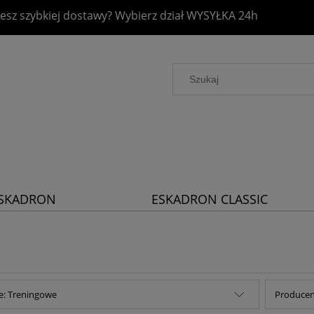
esz szybkiej dostawy? Wybierz dział
WYSYŁKA 24h
SKADRON
ESKADRON CLASSIC
LATINUM 2026
SPORTS 2026
e: Treningowe
Producent