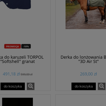
PROMOCJA
-18%
ka do karuzeli TORPOL
Derka do lonżowania 
"Softshell" granat
"3D Air St"
491,18 zł
269,00 zł
599,00 zł
do koszyka
do koszyka