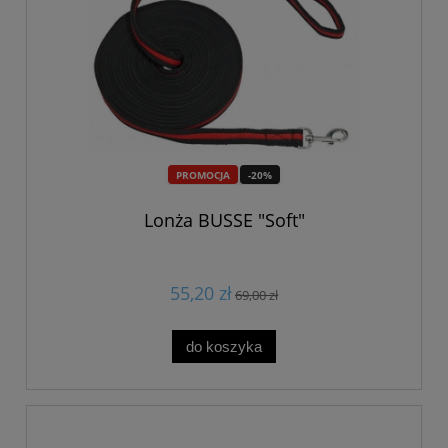
PROMOCJA
-20%
Lonża BUSSE "Soft"
55,20 zł
69,00 zł
do koszyka