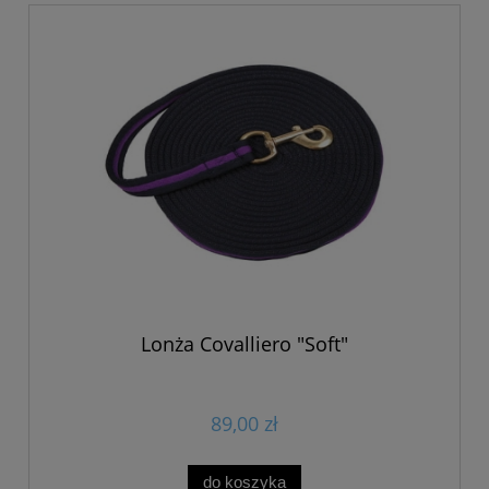
Lonża Covalliero "Soft"
89,00 zł
do koszyka