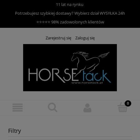
11 lat na rynku
Potrzebujesz szybkiej dostawy? Wybierz dział
WYSYŁKA 24h
⭐⭐⭐⭐⭐ 98% zadowolonych klientów
Zarejestruj się
Zaloguj się
Filtry