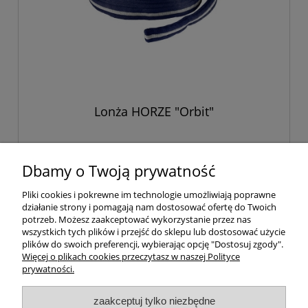
Lonża HORZE "Orbit"
70,00 zł
Dbamy o Twoją prywatność
Pliki cookies i pokrewne im technologie umożliwiają poprawne
do koszyka
działanie strony i pomagają nam dostosować ofertę do Twoich
potrzeb. Możesz zaakceptować wykorzystanie przez nas
wszystkich tych plików i przejść do sklepu lub dostosować użycie
plików do swoich preferencji, wybierając opcję "Dostosuj zgody".
«
1
2
3
»
Więcej o plikach cookies przeczytasz w naszej Polityce
prywatności.
Twoje konto
zaakceptuj tylko niezbędne