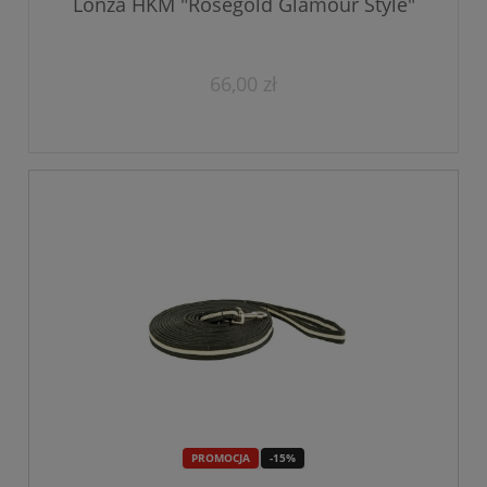
Lonża HKM "Rosegold Glamour Style"
66,00 zł
PROMOCJA
-15%