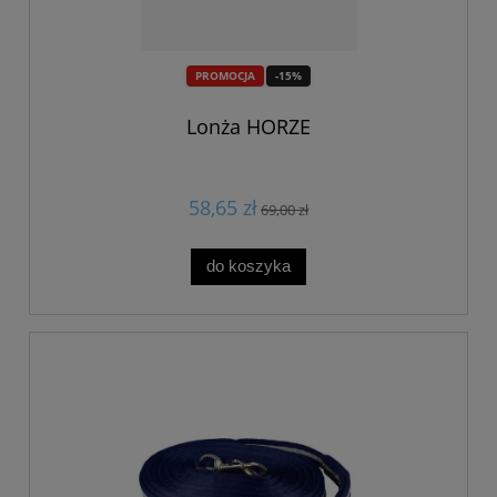
PROMOCJA
-15%
Lonża HORZE
58,65 zł
69,00 zł
do koszyka