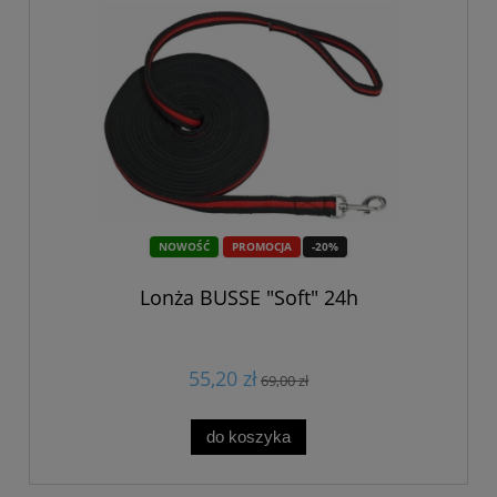
NOWOŚĆ
PROMOCJA
-20%
Lonża BUSSE "Soft" 24h
55,20 zł
69,00 zł
do koszyka