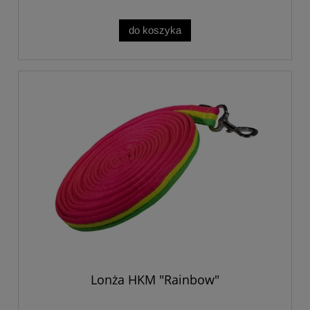
do koszyka
Lonża HKM "Rainbow"