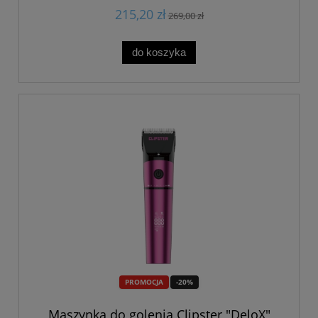
215,20 zł
269,00 zł
do koszyka
PROMOCJA
-20%
Maszynka do golenia Clipster "DeloX"