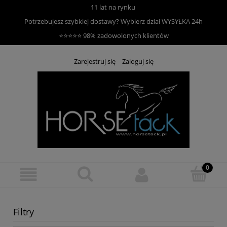
11 lat na rynku
Potrzebujesz szybkiej dostawy? Wybierz dział
WYSYŁKA 24h
⭐⭐⭐⭐⭐ 98% zadowolonych klientów
Zarejestruj się
Zaloguj się
Filtry