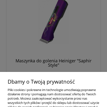
Maszynka do golenia Heiniger "Saphir
Style"
2 229,00 zł
Dbamy o Twoją prywatność
Pliki cookies i pokrewne im technologie umożliwiają poprawne
do koszyka
działanie strony i pomagają nam dostosować ofertę do Twoich
potrzeb. Możesz zaakceptować wykorzystanie przez nas
wszystkich tych plików i przejść do sklepu lub dostosować użycie