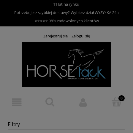
11 lat na rynku
Potrzebujesz szybkiej dostawy? Wybierz dział
WYSYŁKA 24h
⭐⭐⭐⭐⭐ 98% zadowolonych klientów
Zarejestruj się
Zaloguj się
Filtry