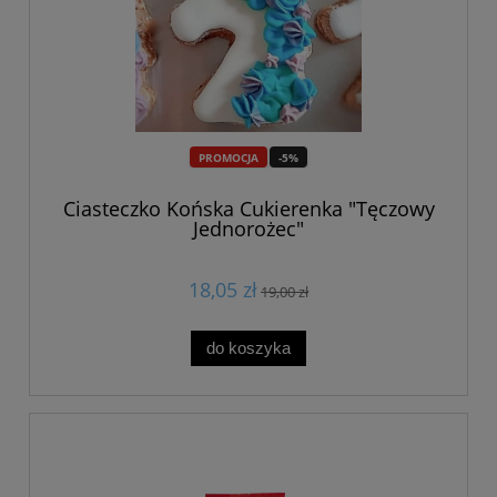
PROMOCJA
-5%
Ciasteczko Końska Cukierenka "Tęczowy
Jednorożec"
18,05 zł
19,00 zł
do koszyka