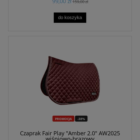
99,00 zł
159,00 zł
do koszyka
PROMOCJA
-38%
Czaprak Fair Play "Amber 2.0" AW2025
wiśniowo-brązowy