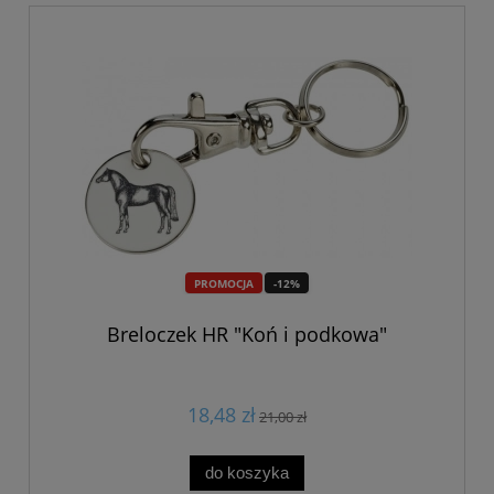
PROMOCJA
-12%
Breloczek HR "Koń i podkowa"
18,48 zł
21,00 zł
do koszyka