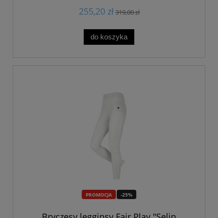
255,20 zł
319,00 zł
do koszyka
PROMOCJA
-25%
Bryczesy legginsy Fair Play "Selin