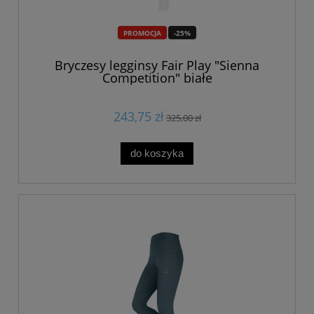
PROMOCJA
-25%
Bryczesy legginsy Fair Play "Sienna
Competition" białe
243,75 zł
325,00 zł
do koszyka