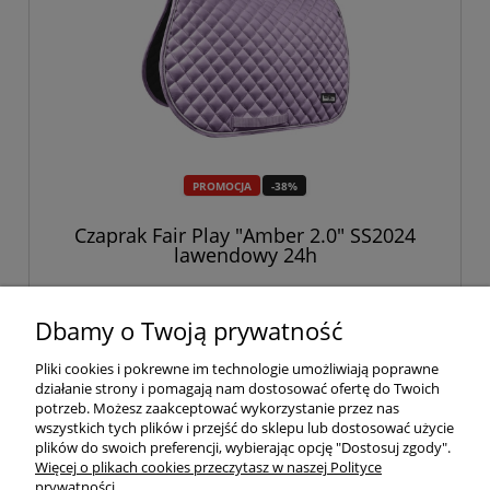
PROMOCJA
-38%
Czaprak Fair Play "Amber 2.0" SS2024
lawendowy 24h
98,99 zł
159,00 zł
Dbamy o Twoją prywatność
Pliki cookies i pokrewne im technologie umożliwiają poprawne
do koszyka
działanie strony i pomagają nam dostosować ofertę do Twoich
potrzeb. Możesz zaakceptować wykorzystanie przez nas
wszystkich tych plików i przejść do sklepu lub dostosować użycie
plików do swoich preferencji, wybierając opcję "Dostosuj zgody".
«
1
2
3
4
5
...
436
»
Więcej o plikach cookies przeczytasz w naszej Polityce
prywatności.