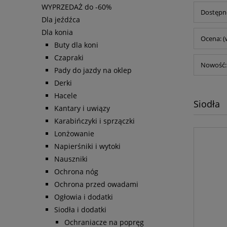
WYPRZEDAŻ do -60%
Dostępno
Dla jeźdźca
Dla konia
Ocena: (
Buty dla koni
Czapraki
Nowość: 
Pady do jazdy na oklep
Derki
Hacele
Siodła
Kantary i uwiązy
Karabińczyki i sprzączki
Lonżowanie
Napierśniki i wytoki
Nauszniki
Ochrona nóg
Ochrona przed owadami
Ogłowia i dodatki
Siodła i dodatki
Ochraniacze na popręg