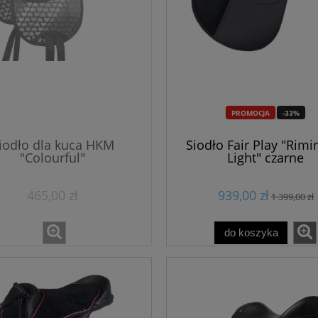
PROMOCJA
-33%
iodło dla kuca HKM
Siodło Fair Play "Rimin
"Colourful"
Light" czarne
465,00 zł
939,00 zł
1 399,00 zł
do koszyka
PROMOCJA
-16%
PROMOCJA
-25%
ki START "Bohol" 24h
Bryczesy legginsy damskie Ho
"Dea" black