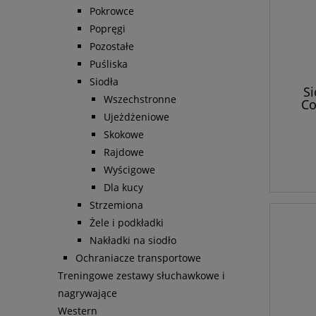
Pokrowce
Popręgi
Pozostałe
Puśliska
Siodła
S
Wszechstronne
Co
Ujeżdżeniowe
Skokowe
Rajdowe
Wyścigowe
Dla kucy
Strzemiona
Żele i podkładki
Nakładki na siodło
Ochraniacze transportowe
Treningowe zestawy słuchawkowe i
nagrywające
Western