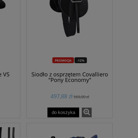
159,00 zł
52,0
135,15 zł
44,2
do koszyka
do ko
PROMOCJA
-12%
e VS
Siodło z osprzętem Covalliero
"Pony Economy"
497,88 zł
569,00 zł
do koszyka