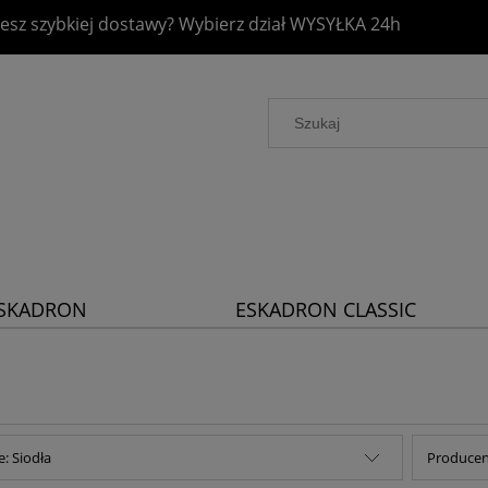
esz szybkiej dostawy? Wybierz dział
WYSYŁKA 24h
SKADRON
ESKADRON CLASSIC
LATINUM 2026
SPORTS 2026
e: Siodła
Producent