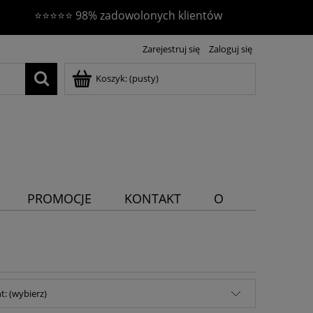
⭐⭐⭐⭐⭐ 98% zadowolonych klientów
Zarejestruj się
Zaloguj się
Koszyk:
(pusty)
PROMOCJE
KONTAKT
O
NAS
: (wybierz)