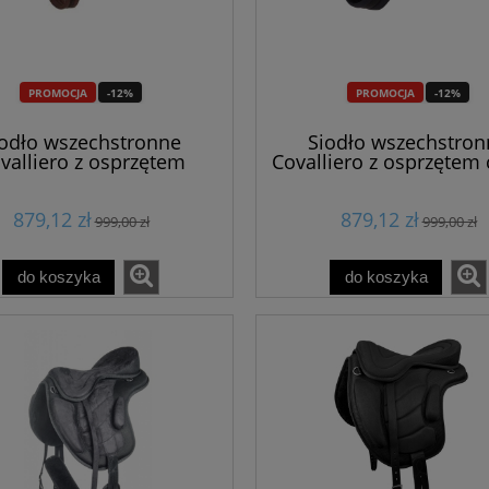
PROMOCJA
-12%
PROMOCJA
-12%
iodło wszechstronne
Siodło wszechstron
valliero z osprzętem
Covalliero z osprzętem 
brązowe
879,12 zł
879,12 zł
999,00 zł
999,00 zł
do koszyka
do koszyka