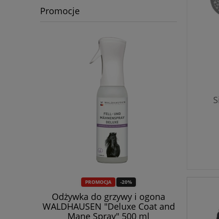
Promocje
S
PROMOCJA
-20%
tic"
Odżywka do grzywy i ogona
Rękawicz
WALDHAUSEN "Deluxe Coat and
Mane Spray" 500 ml