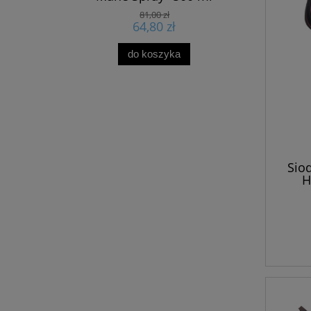
81,00 zł
64,80 zł
do koszyka
Sio
H