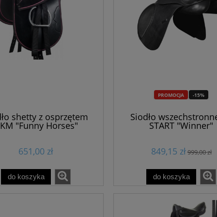
119,00 zł
209,00 zł
99,99 zł
156,75 zł
do koszyka
do koszyka
PROMOCJA
-15%
dło shetty z osprzętem
Siodło wszechstronn
KM "Funny Horses"
START "Winner"
651,00 zł
849,15 zł
999,00 zł
do koszyka
do koszyka