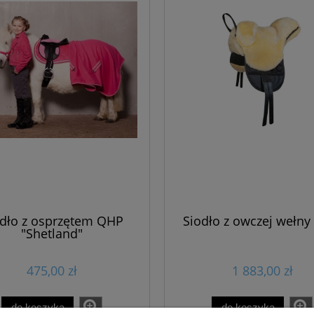
odło z osprzętem QHP
Siodło z owczej wełn
"Shetland"
475,00 zł
1 883,00 zł
do koszyka
do koszyka