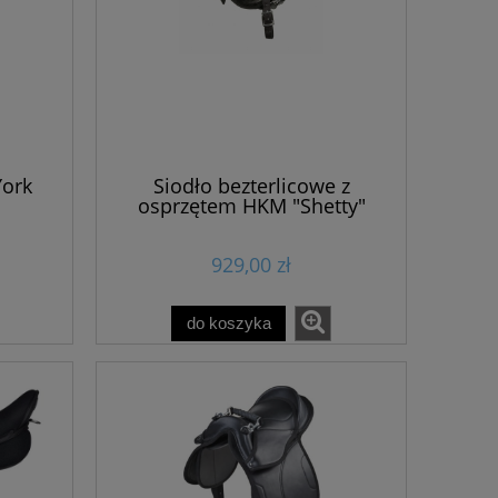
York
Siodło bezterlicowe z
osprzętem HKM "Shetty"
929,00 zł
do koszyka