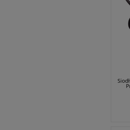
Siod
P