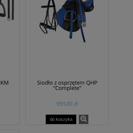
 HKM
Siodło z osprzętem QHP
"Complete"
959,00 zł
do koszyka