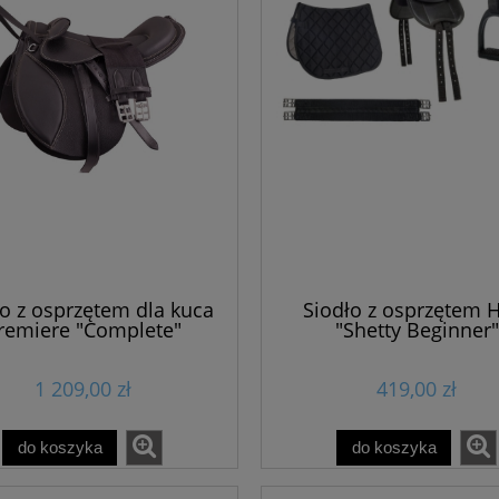
ło z osprzętem dla kuca
Siodło z osprzętem
remiere "Complete"
"Shetty Beginner"
1 209,00 zł
419,00 zł
do koszyka
do koszyka