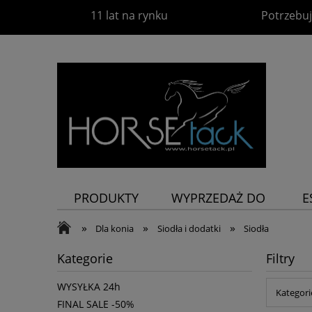
11 lat na rynku
Potrzebuj
PRODUKTY
WYPRZEDAŻ DO
E
-60%
P
»
»
»
Dla konia
Siodła i dodatki
Siodła
Kategorie
Filtry
WYSYŁKA 24h
Kategori
FINAL SALE -50%