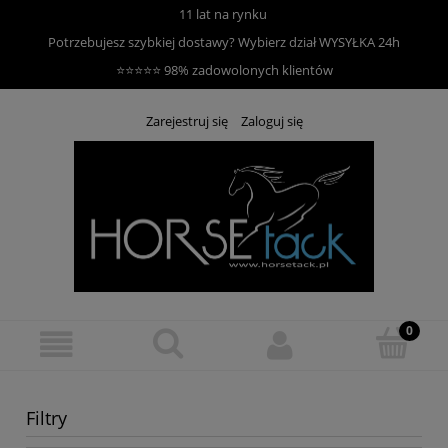
11 lat na rynku
Potrzebujesz szybkiej dostawy? Wybierz dział
WYSYŁKA 24h
⭐⭐⭐⭐⭐ 98% zadowolonych klientów
Zarejestruj się
Zaloguj się
Filtry