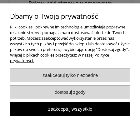
Rękawiczki zimowe westernowe
Haukeschmidt "Ranger Winter"
Dbamy o Twoją prywatność
399,00 zł
Pliki cookies i pokrewne im technologie umożliwiają poprawne
działanie strony i pomagają nam dostosować ofertę do Twoich
potrzeb. Możesz zaakceptować wykorzystanie przez nas
do koszyka
wszystkich tych plików i przejść do sklepu lub dostosować użycie
plików do swoich preferencji, wybierając opcję "Dostosuj zgody".
Więcej o plikach cookies przeczytasz w naszej Polityce
prywatności.
Twoje konto
zaakceptuj tylko niezbędne
Dostawa
dostosuj zgody
Ważne
zaakceptuj wszystkie
Informacja o sklepie
pokaż pełną wersję strony