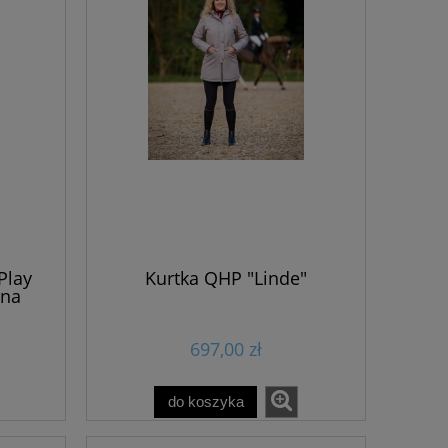
Play
Kurtka QHP "Linde"
rna
697,00 zł
do koszyka