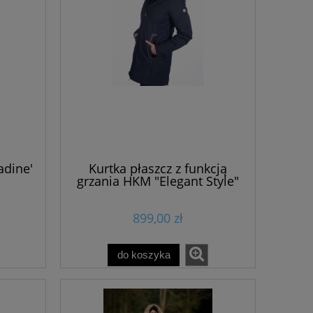
99,00 zł
45,0
54,45 zł
33,7
do koszyka
do ko
adine'
Kurtka płaszcz z funkcją
grzania HKM "Elegant Style"
899,00 zł
do koszyka