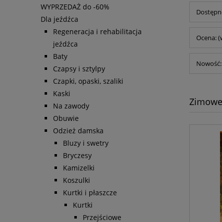
WYPRZEDAŻ do -60%
Dostępno
Dla jeźdźca
Regeneracja i rehabilitacja
Ocena: (
jeźdźca
Baty
Nowość: 
Czapsy i sztylpy
Czapki, opaski, szaliki
Kaski
Zimow
Na zawody
Obuwie
Odzież damska
Bluzy i swetry
Bryczesy
Kamizelki
Koszulki
Kurtki i płaszcze
Kurtki
Przejściowe