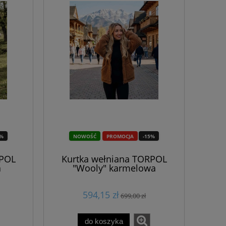
5%
NOWOŚĆ
PROMOCJA
-15%
RPOL
Kurtka wełniana TORPOL
a
"Wooly" karmelowa
594,15 zł
699,00 zł
do koszyka