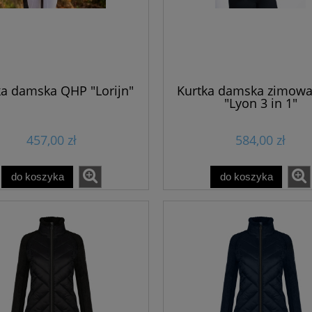
ka damska QHP "Lorijn"
Kurtka damska zimow
"Lyon 3 in 1"
457,00 zł
584,00 zł
do koszyka
do koszyka