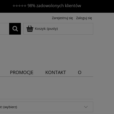
⭐⭐⭐⭐⭐ 98% zadowolonych klientów
Zarejestruj się
Zaloguj się
Koszyk:
(pusty)
PROMOCJE
KONTAKT
O
NAS
: (wybierz)