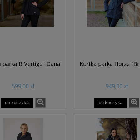
a parka B Vertigo "Dana"
Kurtka parka Horze "B
599,00 zł
949,00 zł
do koszyka
do koszyka
PROMOCJA
-15%
PROMOCJA
-20%
a do głowy HORSEWARE
Plastron Fair Play "Nell" SS2
"Signature"
jagodowy