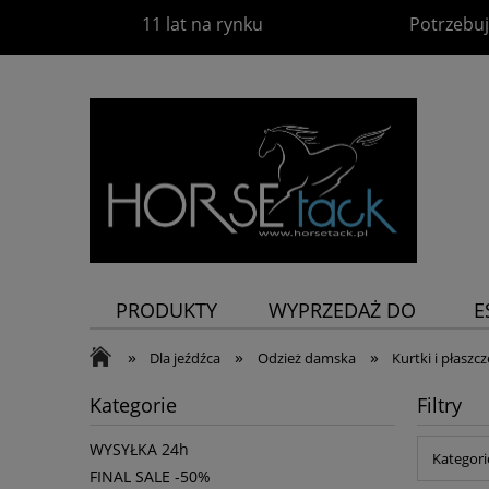
11 lat na rynku
Potrzebuj
PRODUKTY
WYPRZEDAŻ DO
E
-60%
P
»
»
»
Dla jeźdźca
Odzież damska
Kurtki i płaszcz
Kategorie
Filtry
WYSYŁKA 24h
Kategori
FINAL SALE -50%