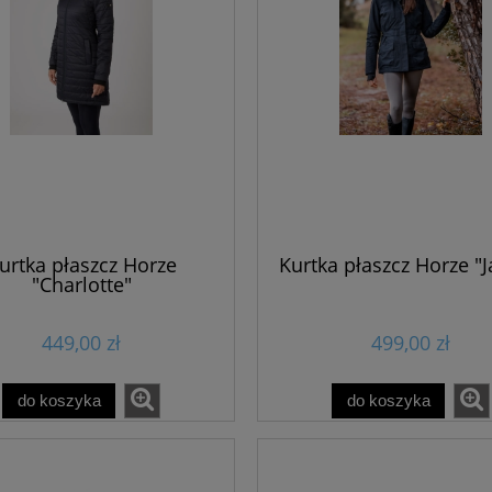
95,00 zł
149,00 zł
80,75 zł
119,20 zł
do koszyka
do koszyka
urtka płaszcz Horze
Kurtka płaszcz Horze "J
"Charlotte"
449,00 zł
499,00 zł
do koszyka
do koszyka