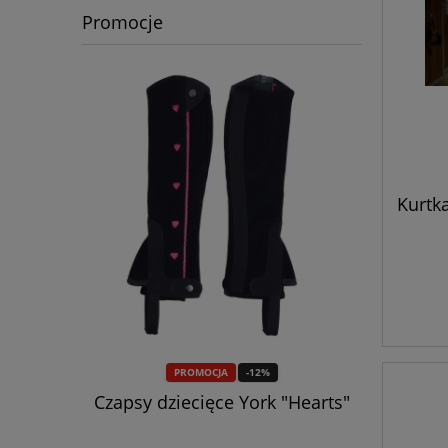
Promocje
Kurtk
PROMOCJA
-12%
 rączką
Czapsy dziecięce York "Hearts"
Szczotk
" 24h