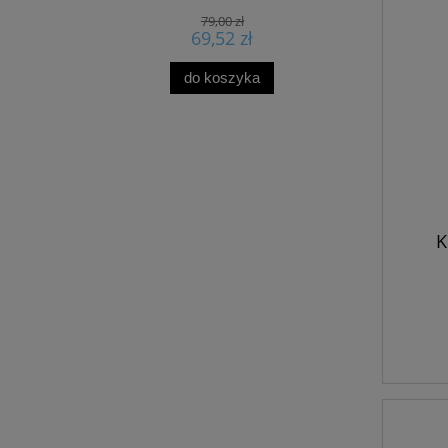
79,00 zł
69,52 zł
do koszyka
K