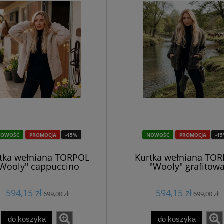
NOWOŚĆ
PROMOCJA
-15%
NOWOŚĆ
PROMOCJA
-1
tka wełniana TORPOL
Kurtka wełniana TO
Wooly" cappuccino
"Wooly" grafitow
594,15 zł
594,15 zł
699,00 zł
699,00 zł
do koszyka
do koszyka