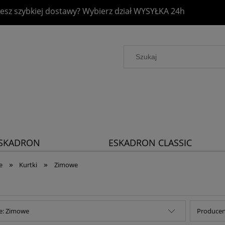
esz szybkiej dostawy? Wybierz dział
WYSYŁKA 24h
SKADRON
ESKADRON CLASSIC
LATINUM 2026
SPORTS 2026
»
»
e
Kurtki
Zimowe
e: Zimowe
Producent