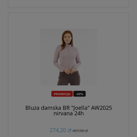
PROMOCJA
-40%
Bluza damska BR "Joella" AW2025
nirvana 24h
274,20 zł
457,00 zł