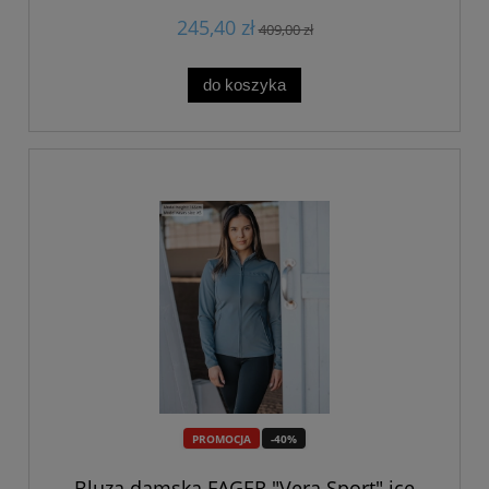
245,40 zł
409,00 zł
do koszyka
PROMOCJA
-40%
Bluza damska FAGER "Vera Sport" ice