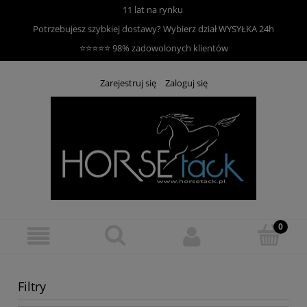
11 lat na rynku
Potrzebujesz szybkiej dostawy? Wybierz dział
WYSYŁKA 24h
⭐⭐⭐⭐⭐ 98% zadowolonych klientów
Zarejestruj się
Zaloguj się
Filtry