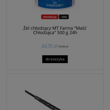
PROMOCJA
-15%
Żel chłodzący MT Farma "Maść
Chłodząca" 500 g 24h
63,75 zł
75,00 zł
do koszyka