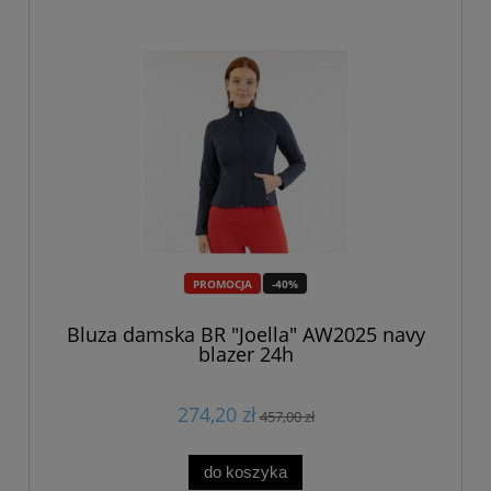
PROMOCJA
-40%
Bluza damska BR "Joella" AW2025 navy
blazer 24h
274,20 zł
457,00 zł
do koszyka