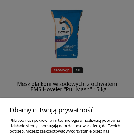
PROMOCJA
-5%
Mesz dla koni wrzodowych, z ochwatem
i EMS Hoveler "Pur.Mash" 15 kg
129,00 zł
136,00 zł
Dbamy o Twoją prywatność
Pliki cookies i pokrewne im technologie umożliwiają poprawne
do koszyka
działanie strony i pomagają nam dostosować ofertę do Twoich
potrzeb. Możesz zaakceptować wykorzystanie przez nas