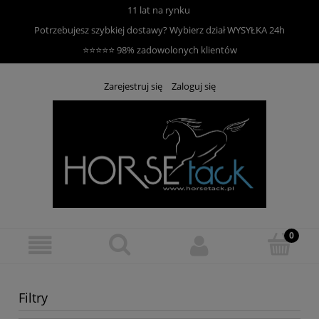
11 lat na rynku
Potrzebujesz szybkiej dostawy? Wybierz dział
WYSYŁKA 24h
⭐⭐⭐⭐⭐ 98% zadowolonych klientów
Zarejestruj się
Zaloguj się
Filtry