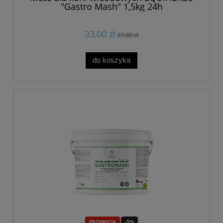
"Gastro Mash" 1,5kg 24h
33,00 zł
37,00 zł
do koszyka
PROMOCJA
-5%