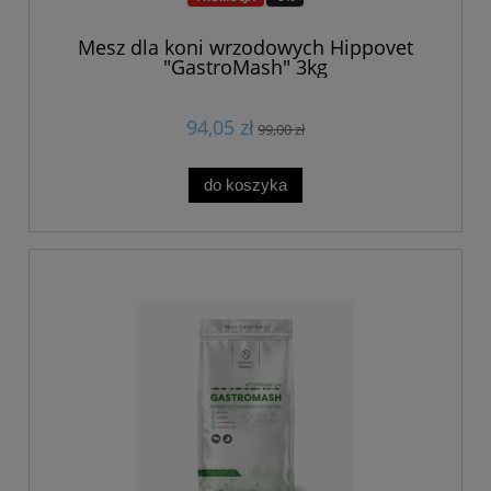
Mesz dla koni wrzodowych Hippovet
"GastroMash" 3kg
94,05 zł
99,00 zł
do koszyka