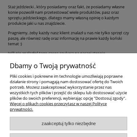
Staż jeździecki , który posiadamy oraz fakt, że posiadamy własne
konie pozwolił nam przetestować wiele produktów, pasz oraz
sprzętu jeździeckiego, dlatego mamy własną opinię o każdym
produkcie jaki u nas znajdziecie.
Pragniemy, żeby każdy nasz klient znalazł u nas nie tylko sprzęt czy
paszę, ale również radę oraz informację na prawie każdy koński
temat :)
Jeśli nie znalazłeś tego czego szukasz na naszej stronie
internetowej skontaktuj się z nami mailowo lub telefonicznie.
Dbamy o Twoją prywatność
KONTAKT
Pliki cookies i pokrewne im technologie umożliwiają poprawne
LOKALIZACJA
działanie strony i pomagają nam dostosować ofertę do Twoich
potrzeb. Możesz zaakceptować wykorzystanie przez nas
Znajdujemy się w Olsztynie przy ul. Artyleryjska 3W
wszystkich tych plików i przejść do sklepu lub dostosować użycie
plików do swoich preferencji, wybierając opcję "Dostosuj zgody".
Więcej o plikach cookies przeczytasz w naszej Polityce
prywatności.
Twoje konto
zaakceptuj tylko niezbędne
Dostawa