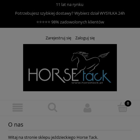
11 lat na rynku
Potrzebujesz szybkiej dostawy? Wybierz dział
WYSYŁKA 24h
⭐⭐⭐⭐⭐ 98% zadowolonych klientów
Zarejestruj się
Zaloguj się
O nas
Witaj na stronie sklepu jeździeckiego Horse Tack.