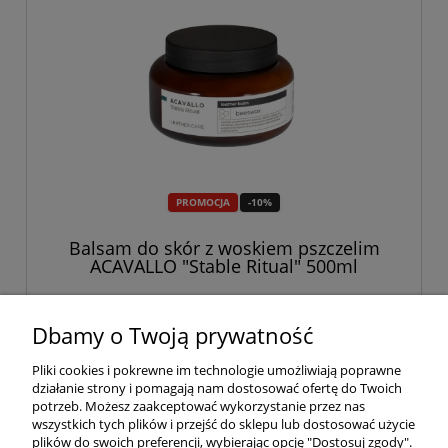
PROMOCJA
-10%
Balsam do skór z woskiem pszczelim
ACAVALLO "Stable Ritual" 500ml
84,60 zł
94,00 zł
Dbamy o Twoją prywatność
Pliki cookies i pokrewne im technologie umożliwiają poprawne
do koszyka
działanie strony i pomagają nam dostosować ofertę do Twoich
potrzeb. Możesz zaakceptować wykorzystanie przez nas
wszystkich tych plików i przejść do sklepu lub dostosować użycie
plików do swoich preferencji, wybierając opcję "Dostosuj zgody".
«
1
2
3
»