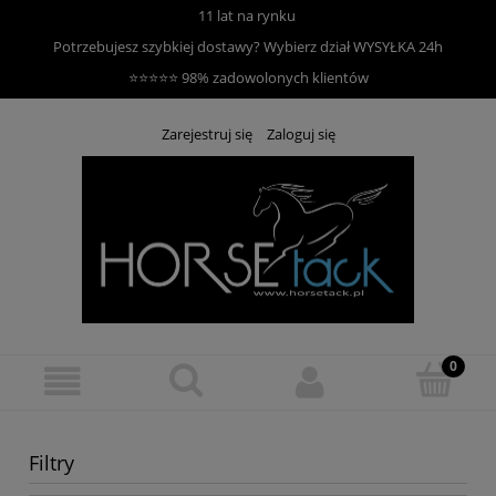
11 lat na rynku
Potrzebujesz szybkiej dostawy? Wybierz dział
WYSYŁKA 24h
⭐⭐⭐⭐⭐ 98% zadowolonych klientów
Zarejestruj się
Zaloguj się
Filtry