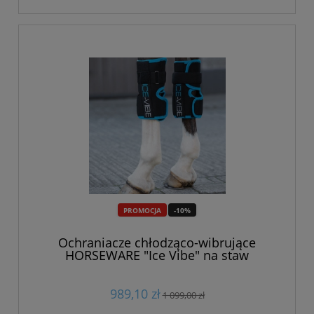
PROMOCJA
-10%
Ochraniacze chłodząco-wibrujące
HORSEWARE "Ice Vibe" na staw
nadgarstkowy
989,10 zł
1 099,00 zł