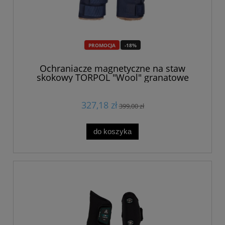
PROMOCJA
-18%
Ochraniacze magnetyczne na staw
skokowy TORPOL "Wool" granatowe
327,18 zł
399,00 zł
do koszyka