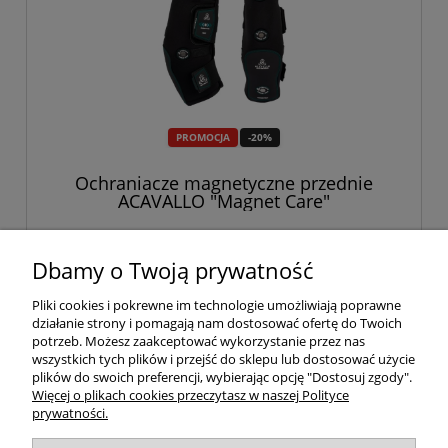
PROMOCJA
-20%
Ochraniacze magnetyczne przednie
ACAVALLO "Magnet Care"
903,20 zł
1 129,00 zł
Dbamy o Twoją prywatność
Pliki cookies i pokrewne im technologie umożliwiają poprawne
do koszyka
działanie strony i pomagają nam dostosować ofertę do Twoich
potrzeb. Możesz zaakceptować wykorzystanie przez nas
wszystkich tych plików i przejść do sklepu lub dostosować użycie
plików do swoich preferencji, wybierając opcję "Dostosuj zgody".
«
1
2
»
Więcej o plikach cookies przeczytasz w naszej Polityce
prywatności.
Twoje konto