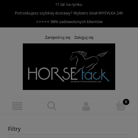
11 lat na rynku
Potrzebujesz szybkiej dostawy? Wybierz dział
WYSYŁKA 24h
⭐⭐⭐⭐⭐ 98% zadowolonych klientów
Zarejestruj się
Zaloguj się
Filtry