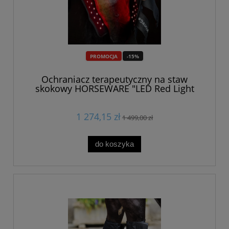
PROMOCJA
-15%
Ochraniacz terapeutyczny na staw
skokowy HORSEWARE "LED Red Light
THERAPY"
1 274,15 zł
1 499,00 zł
do koszyka