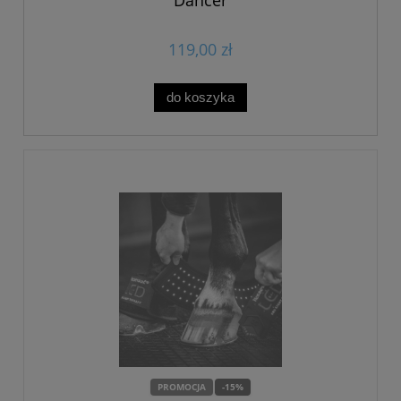
"Dancer"
119,00 zł
do koszyka
PROMOCJA
-15%