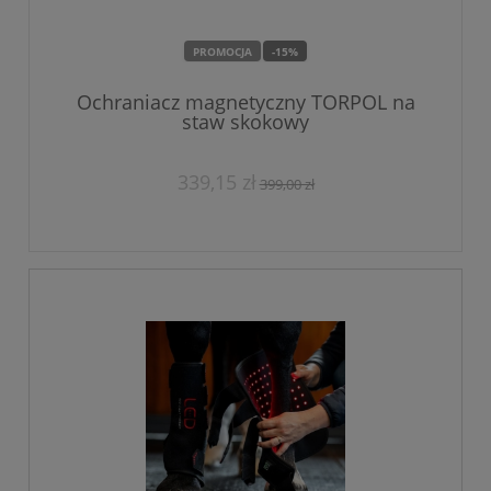
PROMOCJA
-15%
Ochraniacz magnetyczny TORPOL na
staw skokowy
339,15 zł
399,00 zł