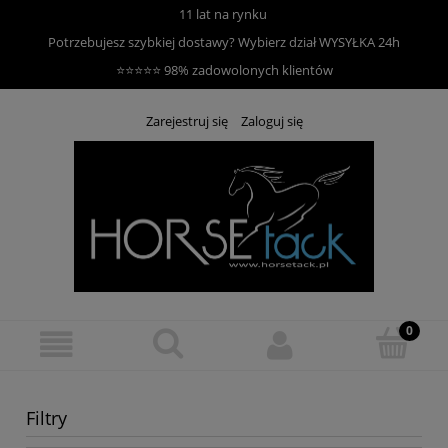
11 lat na rynku
Potrzebujesz szybkiej dostawy? Wybierz dział
WYSYŁKA 24h
⭐⭐⭐⭐⭐ 98% zadowolonych klientów
Zarejestruj się
Zaloguj się
Filtry