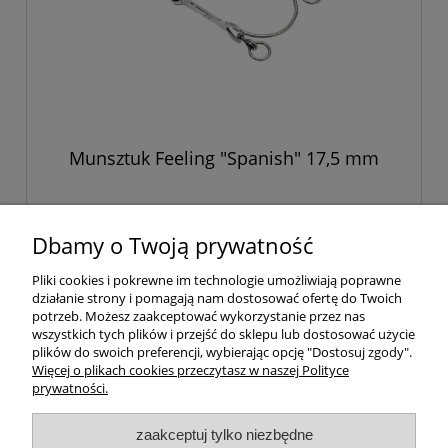
Munsztuk Feeling "Spanish" 17,5 mm
354,00 zł
Dbamy o Twoją prywatność
Pliki cookies i pokrewne im technologie umożliwiają poprawne
do koszyka
działanie strony i pomagają nam dostosować ofertę do Twoich
potrzeb. Możesz zaakceptować wykorzystanie przez nas
wszystkich tych plików i przejść do sklepu lub dostosować użycie
plików do swoich preferencji, wybierając opcję "Dostosuj zgody".
«
1
2
3
4
5
6
»
Więcej o plikach cookies przeczytasz w naszej Polityce
prywatności.
Twoje konto
zaakceptuj tylko niezbędne