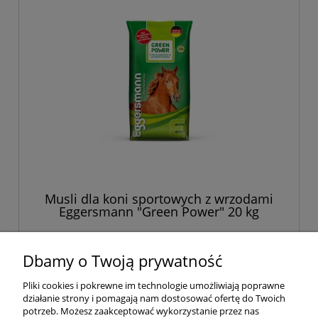
Musli dla koni sportowych z wrzodami
Eggersmann "Green Power" 20 kg
169,00 zł
Dbamy o Twoją prywatność
Pliki cookies i pokrewne im technologie umożliwiają poprawne
do koszyka
działanie strony i pomagają nam dostosować ofertę do Twoich
potrzeb. Możesz zaakceptować wykorzystanie przez nas