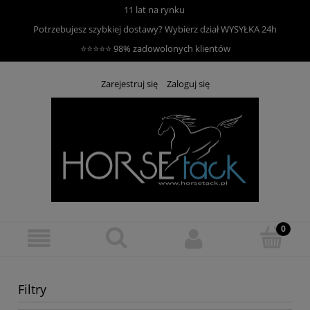
11 lat na rynku
Potrzebujesz szybkiej dostawy? Wybierz dział
WYSYŁKA 24h
⭐⭐⭐⭐⭐ 98% zadowolonych klientów
Zarejestruj się
Zaloguj się
Filtry