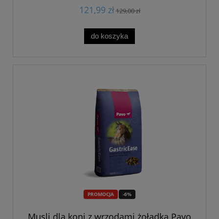
121,99 zł
129,00 zł
do koszyka
PROMOCJA
-6%
Musli dla koni z wrzodami żołądka Pavo