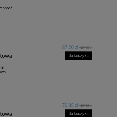
czepność
87,20 zł
109,00 zł
atowa
do koszyka
cji,
lowo
70,85 zł
109,00 zł
atowa
do koszyka