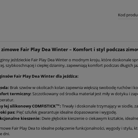
Kod produ
 zimowe Fair Play Dea Winter – Komfort i styl podczas zi
ginsy jeździeckie Fair Play Dea Winter o modnym kroju, które doskonale sp
ej, szybkoschnącej i ciepłej dzianiny, zapewniają komfort podczas długich j
ginsów Fair Play Dea Winter dla jeźdźca:
oda:
Brak szwów w okolicach kolan zapewnia większą swobodę ruchów i ko
fort termiczny:
Szczotkowany od środka materiał jest miły w dotyku i za
peratur.
ny lej silikonowy COMFISTICK™:
Trwały i doskonale trzymający w siodle, z
oki pas:
Pięć szlufek gwarantuje idealne dopasowanie i wygodę.
kcjonalne kieszenie:
Dwie głębokie kieszenie o ciekawym kształcie, idealne 
imowe Fair Play Dea to idealne połączenie funkcjonalności, wygody i stylu,
e dni.