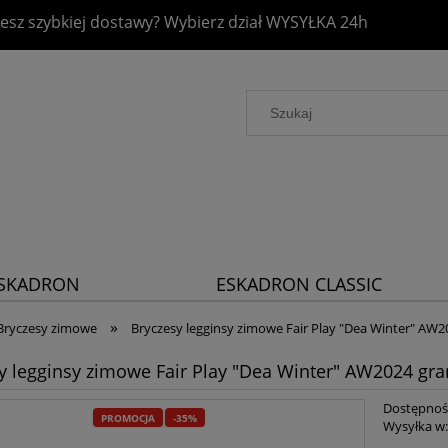
esz szybkiej dostawy? Wybierz dział
WYSYŁKA 24h
SKADRON
ESKADRON CLASSIC
LATINUM 2026
SPORTS 2026
»
Bryczesy zimowe
Bryczesy legginsy zimowe Fair Play "Dea Winter" AW
y legginsy zimowe Fair Play "Dea Winter" AW2024 gr
Dostępnoś
PROMOCJA
-35%
Wysyłka w