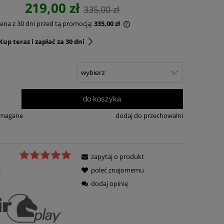
219,00 zł
335,00 zł
cena z 30 dni przed tą promocją:
335,00 zł
up teraz i zapłać za 30 dni
do koszyka
.
ymagane
dodaj do przechowalni
zapytaj o produkt
:
poleć znajomemu
dodaj opinię