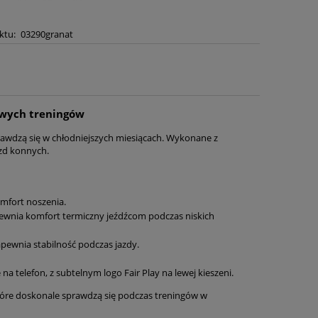
ktu:
03290granat
mowych treningów
rawdzą się w chłodniejszych miesiącach. Wykonane z
azd konnych.
mfort noszenia.
pewnia komfort termiczny jeźdźcom podczas niskich
apewnia stabilność podczas jazdy.
na telefon, z subtelnym logo Fair Play na lewej kieszeni.
 które doskonale sprawdzą się podczas treningów w