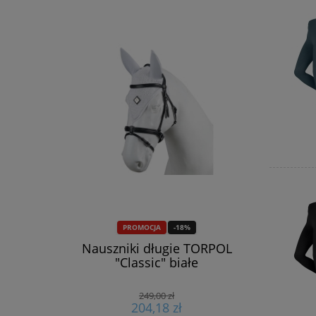
PROMOCJA
-18%
 Kavalkade
Nauszniki długie TORPOL
Prep
"Classic" białe
wydolnoś
Co
249,00 zł
204,18 zł