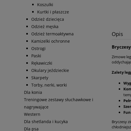
Koszulki
Kurtki i płaszcze
Odzież dziecięca
Odzież męska
Opis
Odzież termoaktywna
Kamizelki ochronne
Bryczesy
Ostrogi
Paski
Zimowe leg
oddychając
Rękawiczki
Okulary jeździeckie
Zalety leg
Skarpety
Wyg
Torby, nerki, worki
Kom
Dla konia
tem
Treningowe zestawy słuchawkowe i
Peł
Szer
nagrywające
Fun
Western
Dla shetlanda i kucyka
Bryczesy z
chłodniejsz
Dla psa