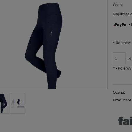
Cena:
Najniższa 
・K
*
Rozmiar:
szt
*
- Pole w
Ocena:
Producent