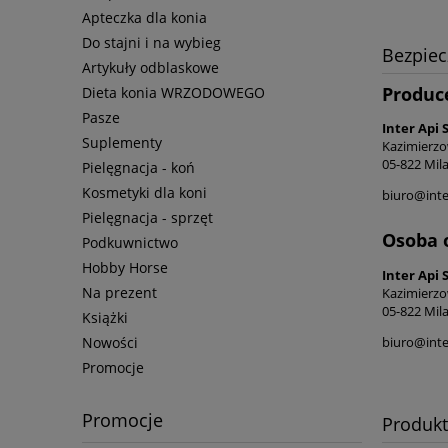
Apteczka dla konia
Do stajni i na wybieg
Bezpie
Artykuły odblaskowe
Produc
Dieta konia WRZODOWEGO
Pasze
Inter Api S
Suplementy
Kazimierzo
05-822 Mil
Pielęgnacja - koń
Kosmetyki dla koni
biuro@inte
Pielęgnacja - sprzęt
Osoba 
Podkuwnictwo
Hobby Horse
Inter Api S
Na prezent
Kazimierzo
05-822 Mil
Książki
biuro@inte
Nowości
Promocje
Promocje
Produk