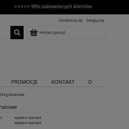
⭐⭐⭐⭐⭐ 98% zadowolonych klientów
Zarejestruj się
Zaloguj się
Koszyk:
(pusty)
PROMOCJE
KONTAKT
O
NAS
2024 granatowe
anatowe
ć:
wybierz wariant
:
wybierz wariant