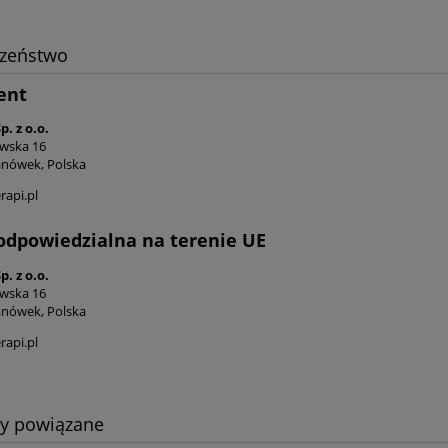
czeństwo
ent
p. z o.o.
wska 16
anówek, Polska
rapi.pl
odpowiedzialna na terenie UE
p. z o.o.
wska 16
anówek, Polska
rapi.pl
ty powiązane