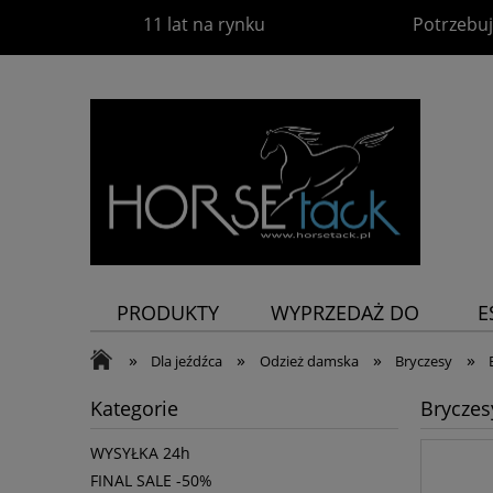
11 lat na rynku
Potrzebuj
PRODUKTY
WYPRZEDAŻ DO
E
-60%
P
»
»
»
»
Dla jeźdźca
Odzież damska
Bryczesy
Kategorie
Bryczes
WYSYŁKA 24h
FINAL SALE -50%