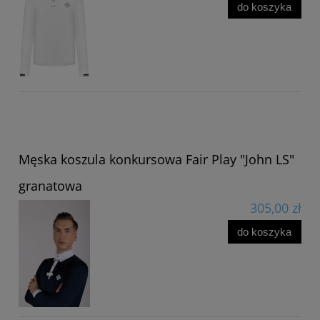
do koszyka
Męska koszula konkursowa Fair Play "John LS"
granatowa
305,00 zł
do koszyka