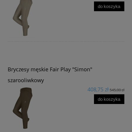
do koszyka
Bryczesy męskie Fair Play "Simon"
szarooliwkowy
408,75 zł
545,00 zł
do koszyka