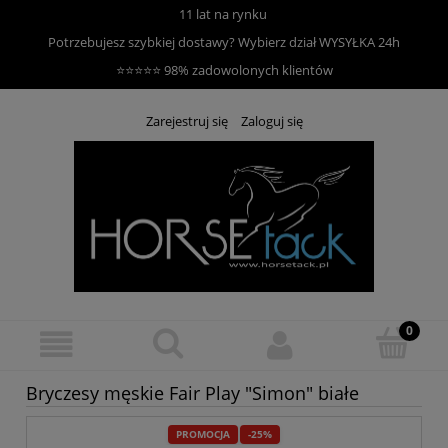
11 lat na rynku
Potrzebujesz szybkiej dostawy? Wybierz dział
WYSYŁKA 24h
⭐⭐⭐⭐⭐ 98% zadowolonych klientów
Zarejestruj się
Zaloguj się
Bryczesy męskie Fair Play "Simon" białe
PROMOCJA
-25%