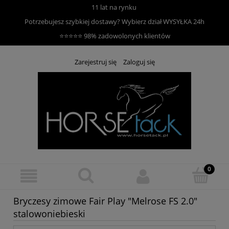
11 lat na rynku
Potrzebujesz szybkiej dostawy? Wybierz dział
WYSYŁKA 24h
⭐⭐⭐⭐⭐ 98% zadowolonych klientów
Zarejestruj się
Zaloguj się
Bryczesy zimowe Fair Play "Melrose FS 2.0"
stalowoniebieski