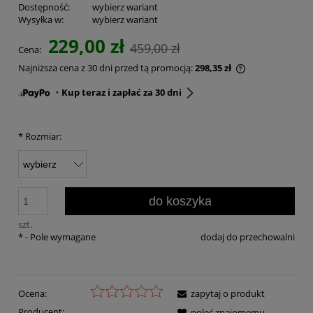
Dostępność:
wybierz wariant
Wysyłka w:
wybierz wariant
229,00 zł
459,00 zł
Cena:
Najniższa cena z 30 dni przed tą promocją:
298,35 zł
・Kup teraz i zapłać za 30 dni
*
Rozmiar:
do koszyka
szt.
*
- Pole wymagane
dodaj do przechowalni
Ocena:
zapytaj o produkt
Producent:
poleć znajomemu