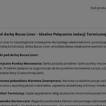
Kod produ
d derkę Bucas Liner - Idealne Połączenie Izolacji Termiczn
 Liner to niezastąpione rozwiązanie dla każdego właściciela koni, poszukują
rskiej konstrukcji, derka Bucas Liner umożliwia łatwe zwiększenie wartości i
ki pod derkę Bucas Liner:
ktyczne Punkty Mocowania
: Derka posiada przednie i tylne punkty moco
s. Przednie zapięcie na szyję mocuje się do punktów mocowania na szyi, a t
ztałcie litery D wierzchniej derki.
onowa Jedwabista Warstwa Zewnętrzna
: Warstwa ta idealnie pasuje zar
nana z wysokiej jakości materiałów, zapewnia dodatkową ochronę i trwało
fort Termiczny:
Ciepłe wypełnienie 300g skutecznie chroni konia przed m
szewka Dermo-care
: Wygodna podszewka Dermo-care pomaga odprowadzać 
abiście gładką. To doskonałe rozwiązanie, aby zapewnić koniowi komfort po