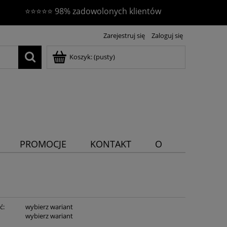
⭐⭐⭐⭐⭐ 98% zadowolonych klientów
Zarejestruj się
Zaloguj się
Koszyk:
(pusty)
PROMOCJE
KONTAKT
O
NAS
ć:
wybierz wariant
:
wybierz wariant