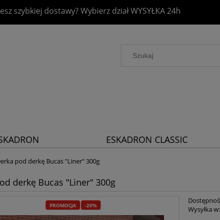
esz szybkiej dostawy? Wybierz dział
WYSYŁKA 24h
SKADRON
ESKADRON CLASSIC
LATINUM 2026
SPORTS 2026
erka pod derkę Bucas "Liner" 300g
od derkę Bucas "Liner" 300g
Dostępnoś
PROMOCJA
-20%
Wysyłka w