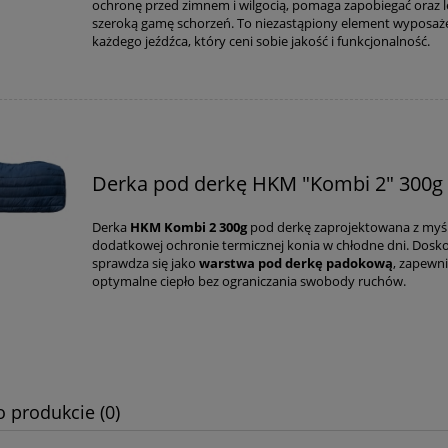
ochronę przed zimnem i wilgocią, pomaga zapobiegać oraz l
szeroką gamę schorzeń. To niezastąpiony element wyposaż
każdego jeźdźca, który ceni sobie jakość i funkcjonalność.
Derka pod derkę HKM "Kombi 2" 300g
Derka
HKM Kombi 2 300g
pod derkę zaprojektowana z myś
dodatkowej ochronie termicznej konia w chłodne dni. Dosk
sprawdza się jako
warstwa pod derkę padokową
, zapewni
optymalne ciepło bez ograniczania swobody ruchów.
o produkcie (0)