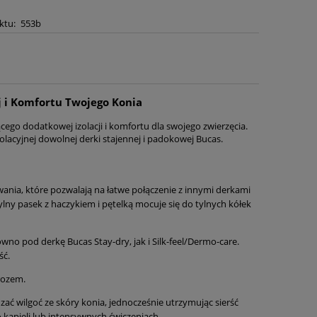
ktu:
553b
ej i Komfortu Twojego Konia
cego dodatkowej izolacji i komfortu dla swojego zwierzęcia.
zolacyjnej dowolnej derki stajennej i padokowej Bucas.
wania, które pozwalają na łatwe połączenie z innymi derkami
ylny pasek z haczykiem i pętelką mocuje się do tylnych kółek
ówno pod derkę Bucas Stay-dry, jak i Silk-feel/Dermo-care.
ść.
rozem.
wilgoć ze skóry konia, jednocześnie utrzymując sierść
 kąpieli lub intensywnych ćwiczeniach.