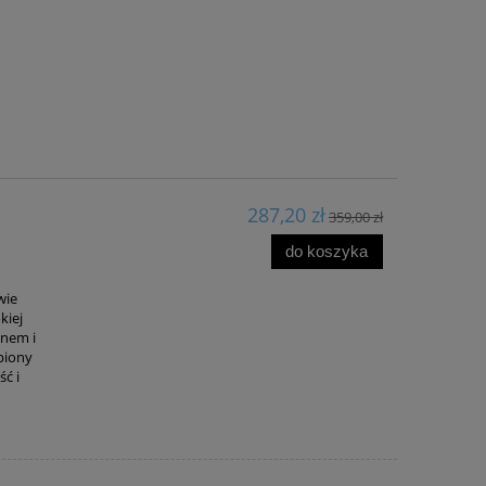
287,20 zł
359,00 zł
do koszyka
wie
kiej
mnem i
ąpiony
ść i