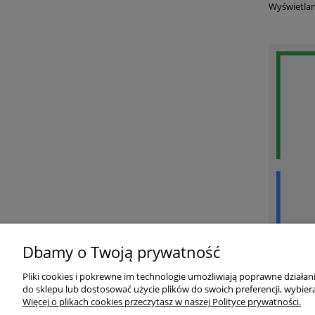
Wyświetlan
Dbamy o Twoją prywatność
Pliki cookies i pokrewne im technologie umożliwiają poprawne działa
Twoje konto
Dostawa
do sklepu lub dostosować użycie plików do swoich preferencji, wybiera
Więcej o plikach cookies przeczytasz w naszej Polityce prywatności.
Dane osobowe
Koszty dos