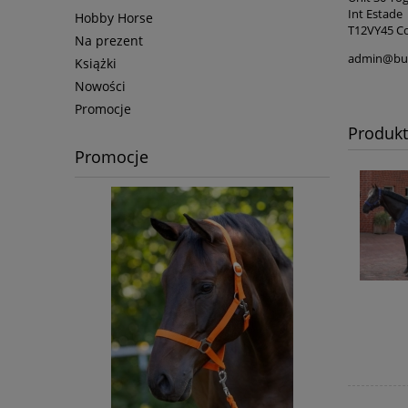
Int Estade
Hobby Horse
T12VY45 Cor
Na prezent
admin@bu
Książki
Nowości
Promocje
Produk
Promocje