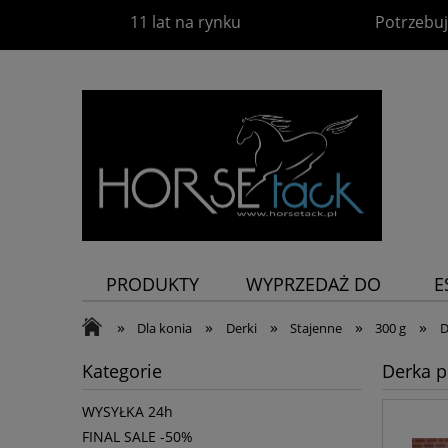
11 lat na rynku
Potrzebuj
PRODUKTY
WYPRZEDAŻ DO
E
-60%
P
»
»
»
»
»
Dla konia
Derki
Stajenne
300 g
D
Kategorie
Derka p
WYSYŁKA 24h
FINAL SALE -50%