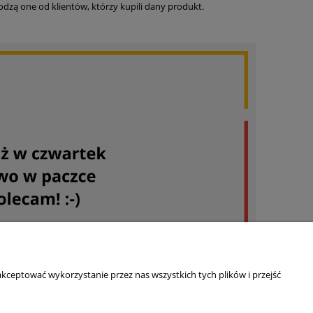
dzą one od klientów, którzy kupili dany produkt.
kceptować wykorzystanie przez nas wszystkich tych plików i przejść
Informacja o sklepie
+48 730 925 725