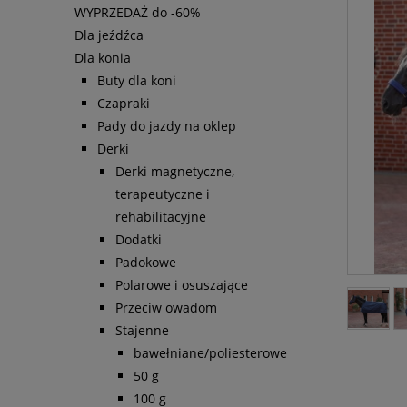
WYPRZEDAŻ do -60%
Dla jeźdźca
Dla konia
Buty dla koni
Czapraki
Pady do jazdy na oklep
Derki
Derki magnetyczne,
terapeutyczne i
rehabilitacyjne
Dodatki
Padokowe
Polarowe i osuszające
Przeciw owadom
Stajenne
bawełniane/poliesterowe
50 g
100 g