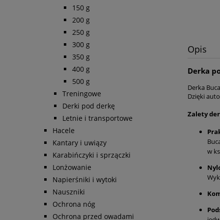
150 g
200 g
250 g
300 g
Opis
350 g
400 g
Derka po
500 g
Derka Bucas
Treningowe
Dzięki auto
Derki pod derkę
Zalety der
Letnie i transportowe
Hacele
Pra
Buca
Kantary i uwiązy
w ks
Karabińczyki i sprzączki
Lonżowanie
Nyl
Wyko
Napierśniki i wytoki
Nauszniki
Kom
Ochrona nóg
Pod
Ochrona przed owadami
jedw