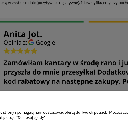
e są wszystkie opinie (pozytywne i negatywne). Nie weryfikujemy, czy pocho
nie strony i pomagają nam dostosować ofertę do Twoich potrzeb. Możesz zaa
Ważne
jąc opcję "Dostosuj zgody".
tawy
Reklamacje i zwroty