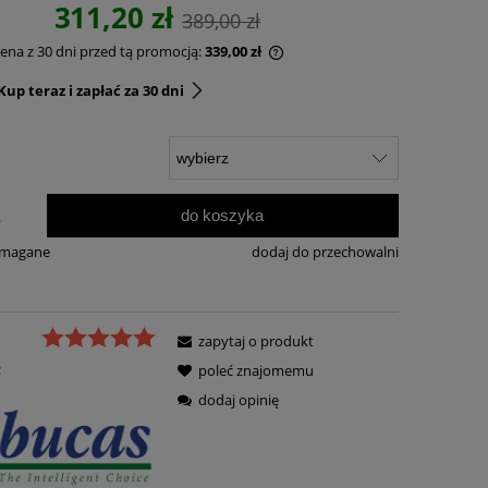
311,20 zł
389,00 zł
cena z 30 dni przed tą promocją:
339,00 zł
up teraz i zapłać za 30 dni
do koszyka
.
ymagane
dodaj do przechowalni
zapytaj o produkt
:
poleć znajomemu
dodaj opinię