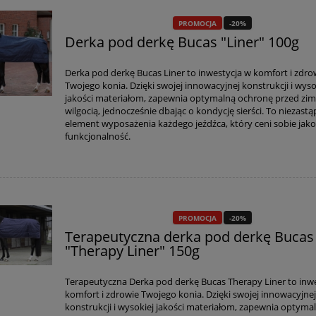
PROMOCJA
-20%
Derka pod derkę Bucas "Liner" 100g
PROMOCJA
-15%
PROMOCJA
-10%
rzeciw owadom Farnam
Olej regeneracyjny do kopy
Derka pod derkę Bucas Liner to inwestycja w komfort i zdro
ronco E" 946 ml
HIPPIKA 500 ml
Twojego konia. Dzięki swojej innowacyjnej konstrukcji i wyso
jakości materiałom, zapewnia optymalną ochronę przed zi
wilgocią, jednocześnie dbając o kondycję sierści. To niezast
139,00 zł
55,00 zł
element wyposażenia każdego jeźdźca, który ceni sobie jako
118,15 zł
49,50 zł
funkcjonalność.
do koszyka
do koszyka
PROMOCJA
-20%
Terapeutyczna derka pod derkę Bucas
"Therapy Liner" 150g
Terapeutyczna Derka pod derkę Bucas Therapy Liner to inw
komfort i zdrowie Twojego konia. Dzięki swojej innowacyjne
konstrukcji i wysokiej jakości materiałom, zapewnia optyma