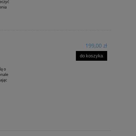
eczyć
enia
199,00 zł
do koszyka
lą o
onale
ając