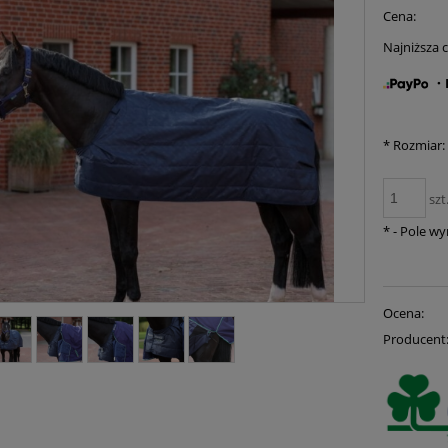
Cena:
Najniższa 
・K
*
Rozmiar:
szt
*
- Pole w
Ocena:
Producent