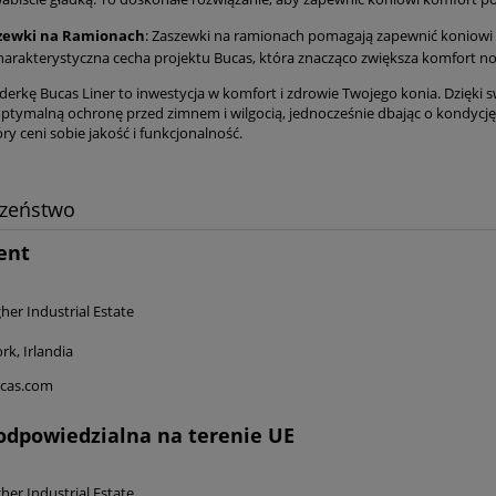
zewki na Ramionach
: Zaszewki na ramionach pomagają zapewnić koniowi le
harakterystyczna cecha projektu Bucas, która znacząco zwiększa komfort nos
erkę Bucas Liner to inwestycja w komfort i zdrowie Twojego konia. Dzięki sw
ptymalną ochronę przed zimnem i wilgocią, jednocześnie dbając o kondycję
óry ceni sobie jakość i funkcjonalność.
czeństwo
ent
.
her Industrial Estate
k, Irlandia
cas.com
odpowiedzialna na terenie UE
.
her Industrial Estate