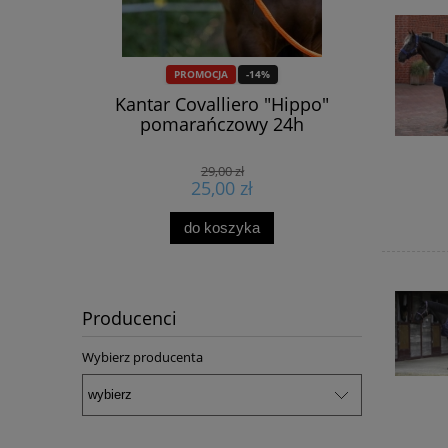
PROMOCJA
-14%
Kantar Covalliero "Hippo"
Spray p
o skór
pomarańczowy 24h
"B
ATSFOOT
29,00 zł
25,00 zł
do koszyka
Producenci
Wybierz producenta