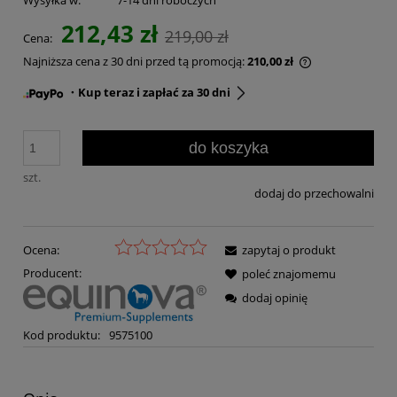
Wysyłka w:
7-14 dni roboczych
212,43 zł
219,00 zł
Cena:
Najniższa cena z 30 dni przed tą promocją:
210,00 zł
・Kup teraz i zapłać za 30 dni
do koszyka
szt.
dodaj do przechowalni
Ocena:
zapytaj o produkt
Producent:
poleć znajomemu
dodaj opinię
Kod produktu:
9575100