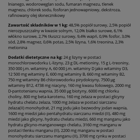
lnianego, wodorowęglan sodu, fumaran magnezu, tlenek
magnezu, chlorek sodu, fosforan jednowapniowy, dekstroza,
rafinowany olej słonecznikowy
Zawartość składników w 1 kg:
48,5% popiół surowy, 2,5% popiół
nierozpuszczalny w kwasie solnym, 12,0% białko surowe, 6,1%
włókno surowe, 2,7% tłuszcz surowy, 9,4% wapń, 0,9% fosfor, 3,0%
sód, 2,8% magnez, 0,6% potas, 2,5% lizyna, 1,6% treonina, 2,3%
metionina
Dodatki dietetyczne na kg:
24 g lizyny w postaci
monochlorowodorku L-lizyny, 23 g DL-metioniny, 15 g L-treoniny,
350 000 j.m. witaminy A, 60 000 j.m. witaminy D jako witaminy D3,
12 500 mg witaminy E, 600 mg witaminy B, 660 mg witaminy B2,
750 mg witaminy B6 chlorowodorku pirydoksyny, 7500 μg
witaminy B12, 4738 mg niacyny, 160 mg kwasu foliowego, 2000 mg
D-pantotenianu wapnia, 35 000 μg biotyny, 6000 mg chlorku
choliny, 800 mg beta-karotenu, 160 mg żelaza w postaci glicyny
hydratu chelatu żelaza, 1000 mg żelaza w postaci siarczanu
żelaza(II) monohydrat, 21 mg jodu jako bezwodny jodan wapnia,
1600 mg miedzi jako pentahydratu siarczanu miedzi (II), 480 mg
miedzi jako glicyny, hydratu chelatu miedzi, 660 mg manganu jako
hydratu glicyno-manganowego chelatu, 3160 mg manganu w
postaci tlenku manganu (II), 2200 mg manganu w postaci
monohydratu siarczanu manganu (II), 3700 mg cynku w postaci