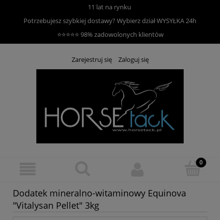
11 lat na rynku
Potrzebujesz szybkiej dostawy? Wybierz dział
WYSYŁKA 24h
⭐⭐⭐⭐⭐ 98% zadowolonych klientów
Zarejestruj się
Zaloguj się
Dodatek mineralno-witaminowy Equinova
"Vitalysan Pellet" 3kg