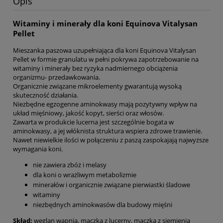
Opis
Witaminy i minerały dla koni Equinova Vitalysan
Pellet
Mieszanka paszowa uzupełniająca dla koni Equinova Vitalysan
Pellet w formie granulatu w pełni pokrywa zapotrzebowanie na
witaminy i minerały bez ryzyka nadmiernego obciążenia
organizmu- przedawkowania.
Organicznie związane mikroelementy gwarantują wysoką
skuteczność działania.
Niezbędne egzogenne aminokwasy mają pozytywny wpływ na
układ mięśniowy, jakość kopyt, sierści oraz włosów.
Zawarta w produkcie lucerna jest szczególnie bogata w
aminokwasy, a jej włóknista struktura wspiera zdrowe trawienie.
Nawet niewielkie ilości w połączeniu z paszą zaspokajają najwyższe
wymagania koni.
nie zawiera zbóż i melasy
dla koni o wrażliwym metabolizmie
minerałów i organicznie związane pierwiastki śladowe
witaminy
niezbędnych aminokwasów dla budowy mięśni
Skład:
węglan wapnia, mączka z lucerny, mączka z siemienia