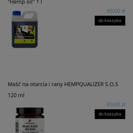
"Hemp oil" 1 l
89,00 zł
do koszyka
Maść na otarcia i rany HEMPQUALIZER S.O.S
120 ml
89,00 zł
do koszyka