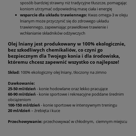
sposób bardziej strawny niż tradycyjne tłuszcze, pomagając
koniom utrzymać odpowiednią masę ciała i energię
wsparcie dla układu trawiennego:
Kwas omega-3 w oleju
lnianym może przyczynić się do zdrowego układu
trawiennego, zapewniając prawidłowe trawienie i
wchłanianie składników odżywczych
Olej lniany jest produkowany w 100% ekologicznie,
bez szkodliwych chemikaliów, co czyni go
bezpiecznym dla Twojego konia i dla środowiska,
któremu chcesz zapewnić wszystko co najlepsze!
Skład:
100% ekologiczny olej lniany, tłoczony na zimno
Dawkowanie:
25-50 ml/dzień
- konie hodowlane oraz lekko pracujące
60-90 ml/dzień
- konie sportowe i rekreacyjne poddane średnim
obciążeniom
100-150 ml/dzień
- konie sportowe w intensywnym treningu
20 ml/dzień
– źrebięta i kuce
Przechowywanie:
przechowywać w chłodnym, ciemnym miejscu