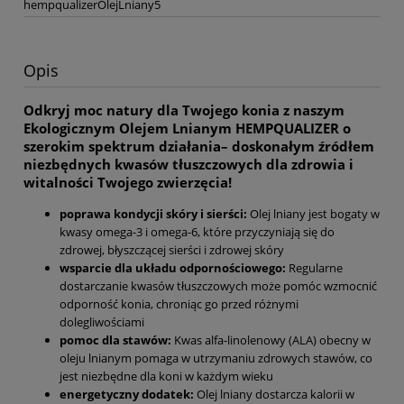
hempqualizerOlejLniany5
Opis
Odkryj moc natury dla Twojego konia z naszym
Ekologicznym Olejem Lnianym HEMPQUALIZER o
szerokim spektrum działania– doskonałym źródłem
niezbędnych kwasów tłuszczowych dla zdrowia i
witalności Twojego zwierzęcia!
poprawa kondycji skóry i sierści:
Olej lniany jest bogaty w
kwasy omega-3 i omega-6, które przyczyniają się do
zdrowej, błyszczącej sierści i zdrowej skóry
wsparcie dla układu odpornościowego:
Regularne
dostarczanie kwasów tłuszczowych może pomóc wzmocnić
odporność konia, chroniąc go przed różnymi
dolegliwościami
pomoc dla stawów:
Kwas alfa-linolenowy (ALA) obecny w
oleju lnianym pomaga w utrzymaniu zdrowych stawów, co
jest niezbędne dla koni w każdym wieku
energetyczny dodatek:
Olej lniany dostarcza kalorii w