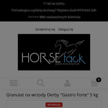
11 lat na rynku
Potrzebujesz szybkiej dostawy? Wybierz dział
WYSYŁKA 24h
⭐⭐⭐⭐⭐ 98% zadowolonych klientów
Zarejestruj się
Zaloguj się
Granulat na wrzody Derby "Gastro Forte" 5 kg
PROMOCJA