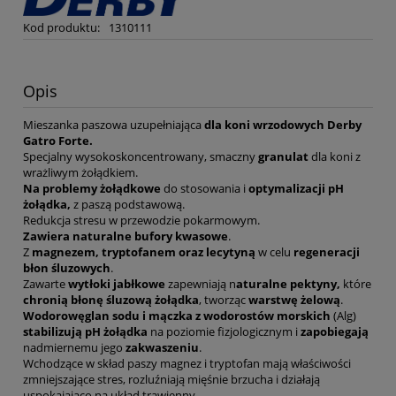
Kod produktu:
1310111
Opis
Mieszanka paszowa uzupełniająca
dla koni wrzodowych Derby
Gatro Forte.
Specjalny wysokoskoncentrowany, smaczny
granulat
dla koni z
wrażliwym żołądkiem.
Na problemy żołądkowe
do stosowania i
optymalizacji pH
żołądka,
z paszą podstawową.
Redukcja stresu w przewodzie pokarmowym.
Zawiera naturalne bufory kwasowe
.
Z
magnezem, tryptofanem oraz lecytyną
w celu
regeneracji
błon śluzowych
.
Zawarte
wytłoki jabłkowe
zapewniają n
aturalne pektyny,
które
chronią błonę śluzową żołądka
, tworząc
warstwę żelową
.
Wodorowęglan sodu i mączka z wodorostów morskich
(Alg)
stabilizują pH żołądka
na poziomie fizjologicznym i
zapobiegają
nadmiernemu jego
zakwaszeniu
.
Wchodzące w skład paszy magnez i tryptofan mają właściwości
zmniejszające stres, rozluźniają mięśnie brzucha i działają
uspokajająco na układ trawienny.