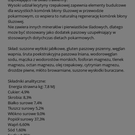
Wysoki udział lecytyny rzepakowej zapewnia elementy budulcowe
dla wszystkich komórek błony śluzowej w przewodzie
pokarmowym, co wspiera to naturalną regenerację komórek błony
śluzowej.
Nie zawiera innych minerałów i pierwiastków śladowych, dlatego
może być stosowany jako dodatek paszowy uzupełniający w
stosowanych dotychczas dietach pokarmowych.
Skład: suszone wytłoki jabłkowe, gluten paszowy pszenny, węglan
wapnia, śruta poekstrakcyjna paszowa lniana, wodorowęglan
sodu, mączka z wodorostów morskich, fosforan magnezu, tlenek
magnezu, octan magnezu, olej rzepakowy, cytrynian magnezu,
drożdże piwne, młóto browarniane, suszone wysłodki buraczane.
Składniki analityczne:
Energia strawna kg: 7,8 MJ
Cukier: 4,9%
Skrobia: 8,3%
Białko surowe 7,4%
Tłuszcz surowy 5,2%
Włókno surowe 9,0%
Popiół surowy 37,3%
Wapń 6,60%
Sód 1,60%