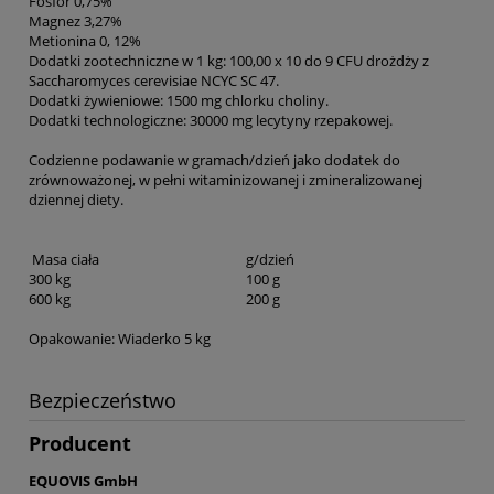
Fosfor 0,75%
Magnez 3,27%
Metionina 0, 12%
Dodatki zootechniczne w 1 kg: 100,00 x 10 do 9 CFU drożdży z
Saccharomyces cerevisiae NCYC SC 47.
Dodatki żywieniowe: 1500 mg chlorku choliny.
Dodatki technologiczne: 30000 mg lecytyny rzepakowej.
Codzienne podawanie w gramach/dzień jako dodatek do
zrównoważonej, w pełni witaminizowanej i zmineralizowanej
dziennej diety.
Masa ciała
g/dzień
300 kg
100 g
600 kg
200 g
Opakowanie: Wiaderko 5 kg
Bezpieczeństwo
Producent
EQUOVIS GmbH