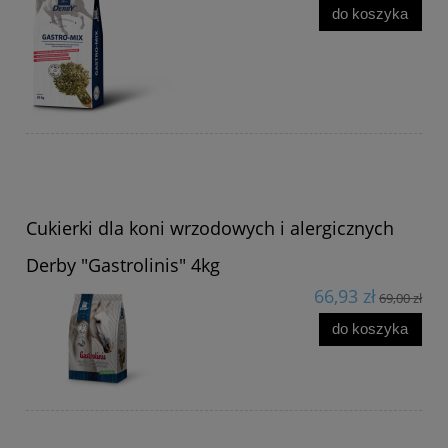
do koszyka
Cukierki dla koni wrzodowych i alergicznych
Derby "Gastrolinis" 4kg
66,93 zł
69,00 zł
do koszyka