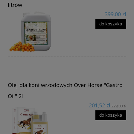
litrów
399,00 zł
do koszyka
Olej dla koni wrzodowych Over Horse "Gastro
Oil" 2l
201,52 zł
229,00 zł
do koszyka