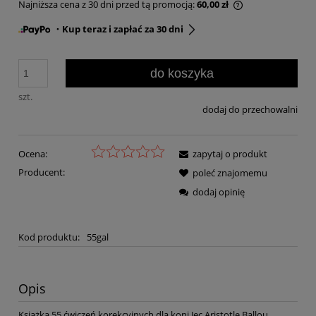
Najniższa cena z 30 dni przed tą promocją:
60,00 zł
・Kup teraz i zapłać za 30 dni
do koszyka
szt.
dodaj do przechowalni
Ocena:
zapytaj o produkt
Producent:
poleć znajomemu
dodaj opinię
Kod produktu:
55gal
Opis
Książka 55 ćwiczeń korekcyjnych dla koni Jec Aristotle Ballou