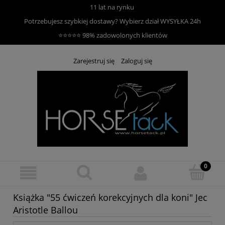
11 lat na rynku
Potrzebujesz szybkiej dostawy? Wybierz dział
WYSYŁKA 24h
⭐⭐⭐⭐⭐ 98% zadowolonych klientów
Zarejestruj się
Zaloguj się
Książka "55 ćwiczeń korekcyjnych dla koni" Jec
Aristotle Ballou