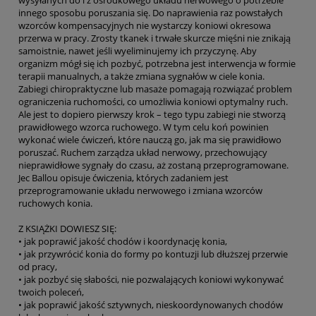
innego sposobu poruszania się. Do naprawienia raz powstałych
wzorców kompensacyjnych nie wystarczy koniowi okresowa
przerwa w pracy. Zrosty tkanek i trwałe skurcze mięśni nie znikają
samoistnie, nawet jeśli wyeliminujemy ich przyczynę. Aby
organizm mógł się ich pozbyć, potrzebna jest interwencja w formie
terapii manualnych, a także zmiana sygnałów w ciele konia.
Zabiegi chiropraktyczne lub masaże pomagają rozwiązać problem
ograniczenia ruchomości, co umożliwia koniowi optymalny ruch.
Ale jest to dopiero pierwszy krok – tego typu zabiegi nie stworzą
prawidłowego wzorca ruchowego. W tym celu koń powinien
wykonać wiele ćwiczeń, które nauczą go, jak ma się prawidłowo
poruszać. Ruchem zarządza układ nerwowy, przechowujący
nieprawidłowe sygnały do czasu, aż zostaną przeprogramowane.
Jec Ballou opisuje ćwiczenia, których zadaniem jest
przeprogramowanie układu nerwowego i zmiana wzorców
ruchowych konia.
Z KSIĄŻKI DOWIESZ SIĘ:
• jak poprawić jakość chodów i koordynację konia,
• jak przywrócić konia do formy po kontuzji lub dłuższej przerwie
od pracy,
• jak pozbyć się słabości, nie pozwalających koniowi wykonywać
twoich poleceń,
• jak poprawić jakość sztywnych, nieskoordynowanych chodów