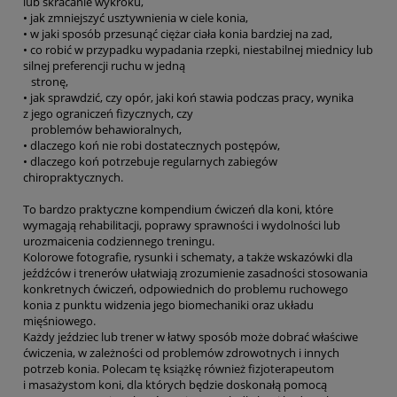
lub skracanie wykroku,
• jak zmniejszyć usztywnienia w ciele konia,
• w jaki sposób przesunąć ciężar ciała konia bardziej na zad,
• co robić w przypadku wypadania rzepki, niestabilnej miednicy lub
silnej preferencji ruchu w jedną
stronę,
• jak sprawdzić, czy opór, jaki koń stawia podczas pracy, wynika
z jego ograniczeń fizycznych, czy
problemów behawioralnych,
• dlaczego koń nie robi dostatecznych postępów,
• dlaczego koń potrzebuje regularnych zabiegów
chiropraktycznych.
To bardzo praktyczne kompendium ćwiczeń dla koni, które
wymagają rehabilitacji, poprawy sprawności i wydolności lub
urozmaicenia codziennego treningu.
Kolorowe fotografie, rysunki i schematy, a także wskazówki dla
jeźdźców i trenerów ułatwiają zrozumienie zasadności stosowania
konkretnych ćwiczeń, odpowiednich do problemu ruchowego
konia z punktu widzenia jego biomechaniki oraz układu
mięśniowego.
Każdy jeździec lub trener w łatwy sposób może dobrać właściwe
ćwiczenia, w zależności od problemów zdrowotnych i innych
potrzeb konia. Polecam tę książkę również fizjoterapeutom
i masażystom koni, dla których będzie doskonałą pomocą