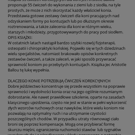
proponuje 55 ćwiczeń do wykonania z ziemi lub z siodła, na tyle
prostych, że może z nich skorzystać każdy właściciel konia.
Przedstawia gotowe zestawy ćwiczeń dla koni pracujących nad
odzyskaniem formy po kontuzjach lub po dłuższym okresie
roztrenowania, a także zalecenia dla koni w różnym wieku,
starszych i młodzieży, przygotowywanych do pracy pod siodłem.
OPIS KSIĄŻKI:
W ostatnich latach nastąpił bardzo szybki rozwój fizjoterapii,
osteopatii i chiropraktyki końskiej. Pojawiło się w tych dziedzinach
wielu specjalistów, natomiast brakowało opisów konkretnych
zestawów ćwiczeń, a także zaleceń, w jaki sposób przywracać
sprawność koniom po przebytych kontuzjach. Książka Jec Aristotle
Ballou tę lukę wypełnia.
DLACZEGO KONIE POTRZEBUJĄ ĆWICZEŃ KOREKCYJNYCH
Dobre jeździectwo koncentruje się przede wszystkim na poprawie
sprawności i wydolności konia oraz na jego ogólnie rozumianym
dobrostanie. Ale nawet prawidłowe szkolenie, oparte na zasadach
klasycznego ujeżdżenia, często nie jest w stanie w pełni wykorzenić
złych wzorców ruchowych oraz nawyków, które wielu koniom nie
pozwalają na optymalny ruch i na utrzymanie czystości
poszczególnych chodów. W przypadku utraty równowagi ciało
broni się poprzez kompensacje. Mogą one przybierać formę
skurczu mięśni, ograniczenia ruchomości stawów lub sygnałów
wysyłanych do i z ośrodkowego układu nerwowego o potrzebie