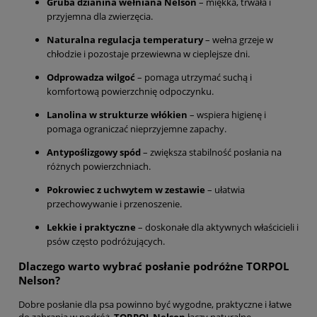
Gruba dzianina wełniana Nelson
– miękka, trwała i
przyjemna dla zwierzęcia.
Naturalna regulacja temperatury
– wełna grzeje w
chłodzie i pozostaje przewiewna w cieplejsze dni.
Odprowadza wilgoć
– pomaga utrzymać suchą i
komfortową powierzchnię odpoczynku.
Lanolina w strukturze włókien
– wspiera higienę i
pomaga ograniczać nieprzyjemne zapachy.
Antypoślizgowy spód
– zwiększa stabilność posłania na
różnych powierzchniach.
Pokrowiec z uchwytem w zestawie
– ułatwia
przechowywanie i przenoszenie.
Lekkie i praktyczne
– doskonałe dla aktywnych właścicieli i
psów często podróżujących.
Dlaczego warto wybrać posłanie podróżne TORPOL
Nelson?
Dobre posłanie dla psa powinno być wygodne, praktyczne i łatwe