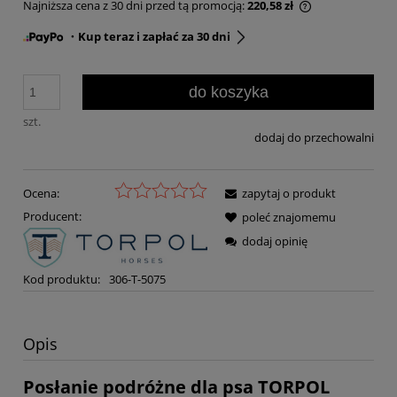
Najniższa cena z 30 dni przed tą promocją:
220,58 zł
・Kup teraz i zapłać za 30 dni
do koszyka
szt.
dodaj do przechowalni
Ocena:
zapytaj o produkt
Producent:
poleć znajomemu
dodaj opinię
Kod produktu:
306-T-5075
Opis
Posłanie podróżne dla psa TORPOL