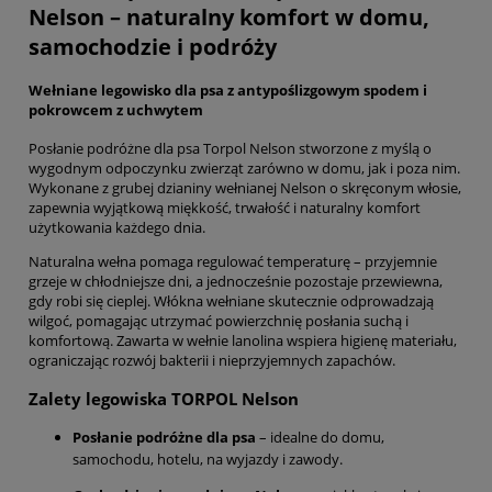
Nelson – naturalny komfort w domu,
samochodzie i podróży
Wełniane legowisko dla psa z antypoślizgowym spodem i
pokrowcem z uchwytem
Posłanie podróżne dla psa Torpol Nelson stworzone z myślą o
wygodnym odpoczynku zwierząt zarówno w domu, jak i poza nim.
Wykonane z grubej dzianiny wełnianej Nelson o skręconym włosie,
zapewnia wyjątkową miękkość, trwałość i naturalny komfort
użytkowania każdego dnia.
Naturalna wełna pomaga regulować temperaturę – przyjemnie
grzeje w chłodniejsze dni, a jednocześnie pozostaje przewiewna,
gdy robi się cieplej. Włókna wełniane skutecznie odprowadzają
wilgoć, pomagając utrzymać powierzchnię posłania suchą i
komfortową. Zawarta w wełnie lanolina wspiera higienę materiału,
ograniczając rozwój bakterii i nieprzyjemnych zapachów.
Zalety legowiska TORPOL Nelson
Posłanie podróżne dla psa
– idealne do domu,
samochodu, hotelu, na wyjazdy i zawody.