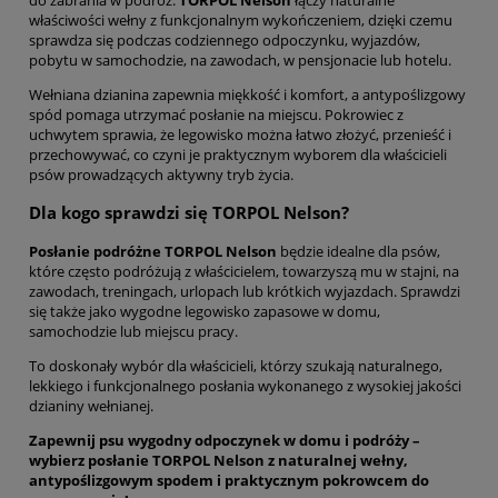
do zabrania w podróż.
TORPOL Nelson
łączy naturalne
właściwości wełny z funkcjonalnym wykończeniem, dzięki czemu
sprawdza się podczas codziennego odpoczynku, wyjazdów,
pobytu w samochodzie, na zawodach, w pensjonacie lub hotelu.
Wełniana dzianina zapewnia miękkość i komfort, a antypoślizgowy
spód pomaga utrzymać posłanie na miejscu. Pokrowiec z
uchwytem sprawia, że legowisko można łatwo złożyć, przenieść i
przechowywać, co czyni je praktycznym wyborem dla właścicieli
psów prowadzących aktywny tryb życia.
Dla kogo sprawdzi się TORPOL Nelson?
Posłanie podróżne TORPOL Nelson
będzie idealne dla psów,
które często podróżują z właścicielem, towarzyszą mu w stajni, na
zawodach, treningach, urlopach lub krótkich wyjazdach. Sprawdzi
się także jako wygodne legowisko zapasowe w domu,
samochodzie lub miejscu pracy.
To doskonały wybór dla właścicieli, którzy szukają naturalnego,
lekkiego i funkcjonalnego posłania wykonanego z wysokiej jakości
dzianiny wełnianej.
Zapewnij psu wygodny odpoczynek w domu i podróży –
wybierz posłanie TORPOL Nelson z naturalnej wełny,
antypoślizgowym spodem i praktycznym pokrowcem do