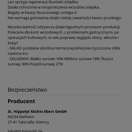
Len sprzyja regeneracji śluzówki żołądka.
Działa ochronnie w terapii leczenia wrzodów żołądka.
Bogaty w kwasy tłuszczowego omega-3.
Nie wymaga gotowania dzięki niskiej zawartości kwasu pruskiego.
Wysoka wartość odżywcza dzięki łagodnym procesom produkcji.
Polecane dla koni: wrzodowych, z problemami gastrycznymi, po
operacjach kolkowych, w celu poprawy wyglądu skóry, włosów i
kopyt
- SKŁAD: poddane obróbce termicznej klinicznie czyszczone żółte
nasiona lnu
- SKŁADNIKI: Białko surowe 16% Włókno surowe 18% Tłuszcz
surowy 30% Popiół surowy 27%
Bezpieczeństwo
Producent
St. Hippolyt Mühle Ebert GmbH
69234 Dielheim
27-41 Talstraße, Niemcy
info@st-hippolyt.de