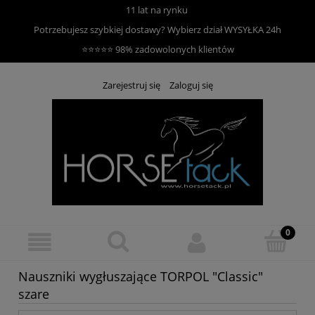
11 lat na rynku
Potrzebujesz szybkiej dostawy? Wybierz dział
WYSYŁKA 24h
⭐⭐⭐⭐⭐ 98% zadowolonych klientów
Zarejestruj się
Zaloguj się
Nauszniki wygłuszające TORPOL "Classic"
szare