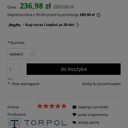
236,98 zł
289,00 zł
Cena:
Najniższa cena z 30 dni przed tą promocją:
289,00 zł
・Kup teraz i zapłać za 30 dni
*
Rozmiar:
do koszyka
szt.
*
- Pole wymagane
dodaj do przechowalni
Ocena:
zapytaj o produkt
Producent:
poleć znajomemu
dodaj opinię