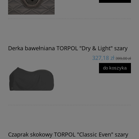
Derka bawełniana TORPOL "Dry & Light" szary
327,18 zł
399,00 zł
do koszyka
Czaprak skokowy TORPOL "Classic Even" szary