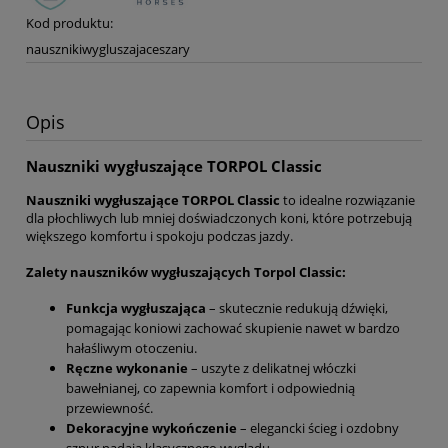
Kod produktu:
nausznikiwygluszajaceszary
Opis
Nauszniki wygłuszające TORPOL Classic
Nauszniki wygłuszające TORPOL Classic
to idealne rozwiązanie
dla płochliwych lub mniej doświadczonych koni, które potrzebują
większego komfortu i spokoju podczas jazdy.
Zalety nauszników wygłuszających Torpol Classic:
Funkcja wygłuszająca
– skutecznie redukują dźwięki,
pomagając koniowi zachować skupienie nawet w bardzo
hałaśliwym otoczeniu.
Ręczne wykonanie
– uszyte z delikatnej włóczki
bawełnianej, co zapewnia komfort i odpowiednią
przewiewność.
Dekoracyjne wykończenie
– elegancki ścieg i ozdobny
sznur nadają klasycznego wyglądu.