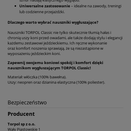
Uniwersalne zastosowanie
– idealne na zawody, treningi
lub codzienne przejażdżki.
Dlaczego warto wybrać nauszniki wygłuszające?
Nauszniki TORPOL Classic nie tylko skutecznie tłumią hałas i
chronią uszy koni przed owadami, ale także dodają stylu i elegancji
każdemu zestawowi jeździeckiemu. Ich ręczne wykonanie
oraz komfort noszenia sprawiają, że są niezastąpione w
wyposażeniu jeździeckim koni.
Zapewnij swojemu koniowi spokój i komfort dzięki
nausznikom wygłuszającym TORPOL Classic!
Materiał: włóczka (100% bawełna).
Uszy: neopren oraz dzianina elastyczna (100% poliester).
Bezpieczeństwo
Producent
Torpol sp z o.o.
Wały Piastowskie 1