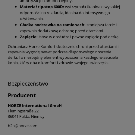
amortyzacji i komfort cieplny.
Materiał rip-stop 600D:
wytrzymała tkanina o wysokiej
odporności na rozdarcia, idealna do intensywnego
użytkowania.
Gładka podszewka na ramionach:
zmniejsza tarcie i
zapewnia dodatkową ochronę przed otarciami.
Zapięcie:
łatwe w obsłudze i pewne zapięcie pod derką.
Ochraniacz Horze Komfort skutecznie chroni przed otarciami i
zapewnia wygodę nawet podczas długotrwałego noszenia
derki. To niezbędny element wyposażenia każdego właściciela
konia, który dba o komfort i zdrowie swojego zwierzęcia.
Bezpieczeństwo
Producent
HORZE International GmbH
Flemingstraße 22
36041 Fulda, Niemcy
b2b@horze.com