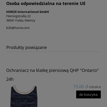
Osoba odpowiedzialna na terenie UE
HORZE International GmbH
Flemingstraße 22
36041 Fulda, Niemcy
b2b@horze.com
Produkty powiązane
Ochraniacz na klatkę piersiową QHP "Ontario"
24h
75,00 zł
125,00 zł
do koszyka