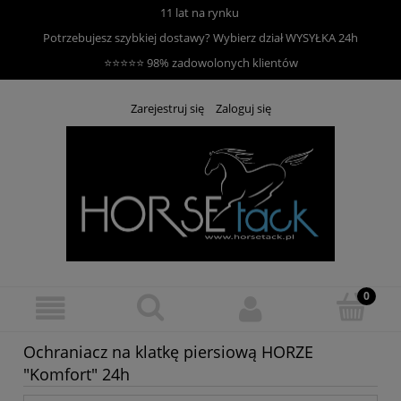
11 lat na rynku
Potrzebujesz szybkiej dostawy? Wybierz dział
WYSYŁKA 24h
⭐⭐⭐⭐⭐ 98% zadowolonych klientów
Zarejestruj się
Zaloguj się
Ochraniacz na klatkę piersiową HORZE
"Komfort" 24h