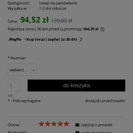
Dostępność:
towar na zamówienie
Wysyłka w:
1-2 dni robocze
94,52 zł
139,00 zł
Cena:
Najniższa cena z 30 dni przed tą promocją:
104,25 zł
・Kup teraz i zapłać za 30 dni
*
Rozmiar:
do koszyka
szt.
*
- Pole wymagane
dodaj do przechowalni
Ocena:
zapytaj o produkt
Producent:
poleć znajomemu