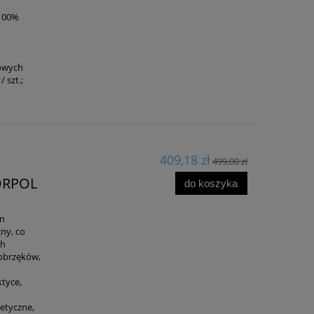
(100%
mowych
 szt.;
409,18 zł
499,00 zł
TORPOL
do koszyka
on
ny, co
ch
 obrzęków,
ktyce,
etyczne,