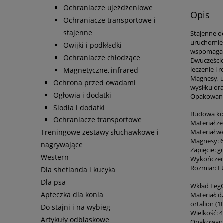
Ochraniacze ujeżdżeniowe
Opis
Ochraniacze transportowe i
stajenne
Stajenne o
uruchomien
Owijki i podkładki
wspomagani
Ochraniacze chłodzące
Dwuczęścio
leczenie i
Magnetyczne, infrared
Magnesy, u
Ochrona przed owadami
wysiłku or
Ogłowia i dodatki
Opakowanie
Siodła i dodatki
Budowa ko
Ochraniacze transportowe
Materiał ze
Materiał w
Treningowe zestawy słuchawkowe i
Magnesy: 
nagrywające
Zapięcie: g
Western
Wykończeni
Rozmiar: F
Dla shetlanda i kucyka
Dla psa
Wkład LegC
Apteczka dla konia
Materiał: 
ortalion (1
Do stajni i na wybieg
Wielkość: 
Artykuły odblaskowe
Opakowanie