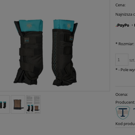
Cena:
Najniższa 
・K
*
Rozmiar:
szt
*
- Pole w
Ocena:
Producent
Kod produ