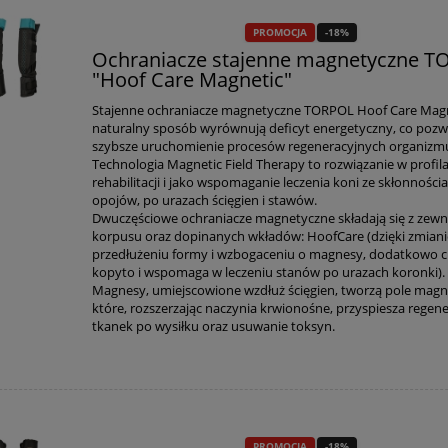
PROMOCJA
-18%
Ochraniacze stajenne magnetyczne 
"Hoof Care Magnetic"
Stajenne ochraniacze magnetyczne TORPOL Hoof Care Mag
naturalny sposób wyrównują deficyt energetyczny, co pozw
szybsze uruchomienie procesów regeneracyjnych organizm
Technologia Magnetic Field Therapy to rozwiązanie w profil
rehabilitacji i jako wspomaganie leczenia koni ze skłonności
opojów, po urazach ścięgien i stawów.
Dwuczęściowe ochraniacze magnetyczne składają się z zew
korpusu oraz dopinanych wkładów: HoofCare (dzięki zmian
PROMOCJA
-15%
PROMOCJA
-12%
przedłużeniu formy i wzbogaceniu o magnesy, dodatkowo c
kopyto i wspomaga w leczeniu stanów po urazach koronki).
 skokowy Bucas "Max
Cukierki świąteczne OVER HO
Magnesy, umiejscowione wzdłuż ścięgien, tworzą pole magn
Saddle Pad"
"Overs Christmas" piernikow
które, rozszerzając naczynia krwionośne, przyspiesza regene
kg
tkanek po wysiłku oraz usuwanie toksyn.
279,00 zł
33,00 zł
237,15 zł
29,04 zł
do koszyka
do koszyka
PROMOCJA
-18%