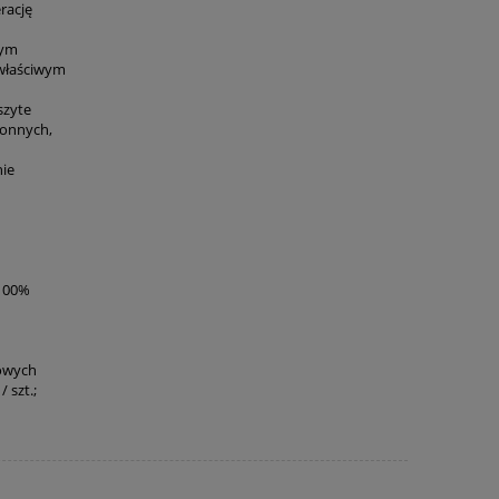
rację
nym
 właściwym
szyte
łonnych,
nie
(100%
mowych
 szt.;