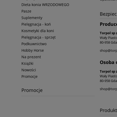
Dieta konia WRZODOWEGO
Pasze
Bezpie
Suplementy
Produc
Pielęgnacja - koń
Kosmetyki dla koni
Torpol sp z
Pielęgnacja - sprzęt
Wały Piast
80-958 Gda
Podkuwnictwo
Hobby Horse
shop@torp
Na prezent
Osoba 
Książki
Nowości
Torpol sp z
Wały Piast
Promocje
80-958 Gda
shop@torp
Promocje
Produk