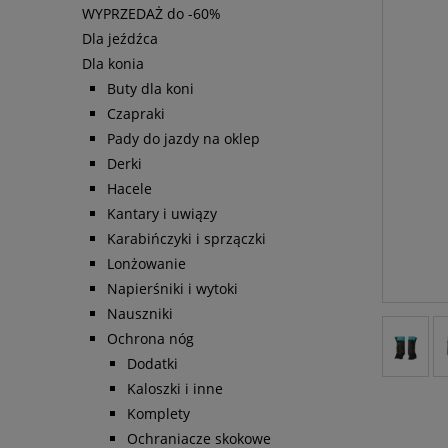
WYPRZEDAŻ do -60%
Dla jeźdźca
Dla konia
Buty dla koni
Czapraki
Pady do jazdy na oklep
Derki
Hacele
Kantary i uwiązy
Karabińczyki i sprzączki
Lonżowanie
Napierśniki i wytoki
Nauszniki
Ochrona nóg
Dodatki
Kaloszki i inne
Komplety
Ochraniacze skokowe