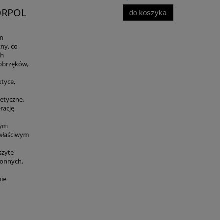
TORPOL
do koszyka
on
ny, co
ch
 obrzęków,
ktyce,
etyczne,
rację
nym
 właściwym
szyte
łonnych,
nie