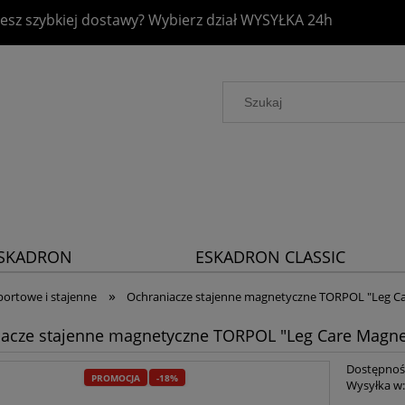
esz szybkiej dostawy? Wybierz dział
WYSYŁKA 24h
SKADRON
ESKADRON CLASSIC
LATINUM 2026
SPORTS 2026
»
portowe i stajenne
Ochraniacze stajenne magnetyczne TORPOL "Leg Ca
acze stajenne magnetyczne TORPOL "Leg Care Magne
Dostępnoś
PROMOCJA
-18%
Wysyłka w