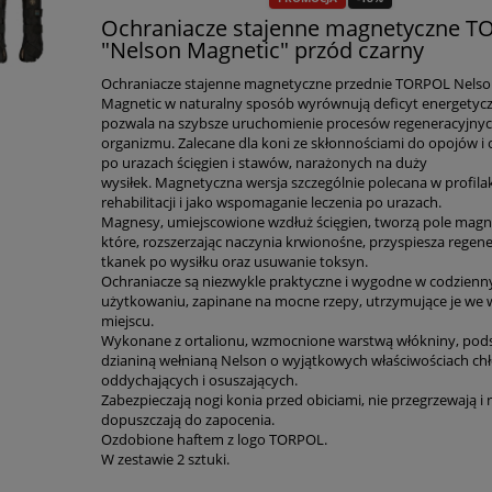
Ochraniacze stajenne magnetyczne 
"Nelson Magnetic" przód czarny
Ochraniacze stajenne magnetyczne przednie TORPOL Nels
Magnetic w naturalny sposób wyrównują deficyt energetycz
pozwala na szybsze uruchomienie procesów regeneracyjny
organizmu. Zalecane dla koni ze skłonnościami do opojów i
po urazach ścięgien i stawów, narażonych na duży
wysiłek. Magnetyczna wersja szczególnie polecana w profila
rehabilitacji i jako wspomaganie leczenia po urazach.
Magnesy, umiejscowione wzdłuż ścięgien, tworzą pole magn
które, rozszerzając naczynia krwionośne, przyspiesza regene
tkanek po wysiłku oraz usuwanie toksyn.
Ochraniacze są niezwykle praktyczne i wygodne w codzien
użytkowaniu, zapinane na mocne rzepy, utrzymujące je we
miejscu.
Wykonane z ortalionu, wzmocnione warstwą włókniny, pod
dzianiną wełnianą Nelson o wyjątkowych właściwościach ch
oddychających i osuszających.
Zabezpieczają nogi konia przed obiciami, nie przegrzewają i 
dopuszczają do zapocenia.
Ozdobione haftem z logo TORPOL.
W zestawie 2 sztuki.