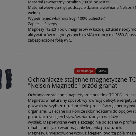
Materiał zewnętrzny: ortalion (100% poliester).
Materiał wewnętrzny: podszycie dzianina wełniana Nelson 
wełna).
Wypełnienie: włóknina 80g (100% poliester).
Zapięcie: 3 rzepy.
Magnesy: 12 szt. (po 6 magnesów w każdej sztuce) neody
aktywatorów magnetycznych (NMA) o mocy ok. 3650 Gauss /
zabezpieczone folią PVC.
PROMOCJA
-18%
Ochraniacze stajenne magnetyczne 
"Nelson Magnetic" przód granat
Ochraniacze stajenne magnetyczne przednie TORPOL Nels
Magnetic w naturalny sposób wyrównują deficyt energetycz
pozwala na szybsze uruchomienie procesów regeneracyjny
organizmu. Zalecane dla koni ze skłonnościami do opojów i
po urazach ścięgien i stawów, narażonych na duży
wysiłek. Magnetyczna wersja szczególnie polecana w profila
rehabilitacji i jako wspomaganie leczenia po urazach.
Magnesy, umiejscowione wzdłuż ścięgien, tworzą pole magn