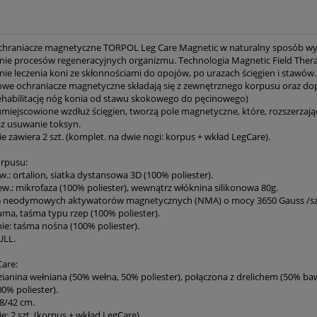
chraniacze magnetyczne TORPOL Leg Care Magnetic w naturalny sposób wyr
ie procesów regeneracyjnych organizmu. Technologia Magnetic Field Therapy t
e leczenia koni ze skłonnościami do opojów, po urazach ścięgien i stawów.
we ochraniacze magnetyczne składają się z zewnętrznego korpusu oraz d
 rehabilitację nóg konia od stawu skokowego do pęcinowego)
miejscowione wzdłuż ścięgien, tworzą pole magnetyczne, które, rozszerzają
az usuwanie toksyn.
 zawiera 2 szt. (komplet. na dwie nogi: korpus + wkład LegCare).
rpusu:
w.: ortalion, siatka dystansowa 3D (100% poliester).
ew.: mikrofaza (100% poliester), wewnątrz włóknina silikonowa 80g.
6 neodymowych aktywatorów magnetycznych (NMA) o mocy 3650 Gauss /sz
uma, taśma typu rzep (100% poliester).
e: taśma nośna (100% poliester).
ULL.
are:
dzianina wełniana (50% wełna, 50% poliester), połączona z drelichem (50% ba
00% poliester).
48/42 cm.
: 2 szt. (korpus + wkład LegCare).