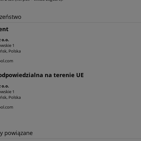
czeństwo
ent
 o.o.
owskie 1
ńsk, Polska
ol.com
odpowiedzialna na terenie UE
 o.o.
owskie 1
ńsk, Polska
ol.com
ty powiązane