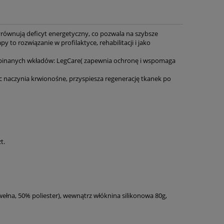
ównują deficyt energetyczny, co pozwala na szybsze
o rozwiązanie w profilaktyce, rehabilitacji i jako
opinanych wkładów: LegCare( zapewnia ochronę i wspomaga
c naczynia krwionośne, przyspiesza regenerację tkanek po
t.
wełna, 50% poliester), wewnątrz włóknina silikonowa 80g,