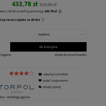
433,78 zł
529,00 zł
cena z 30 dni przed tą promocją:
433,78 zł
up teraz i zapłać za 30 dni
do koszyka
.
ymagane
dodaj do przechowalni
zapytaj o produkt
:
poleć znajomemu
dodaj opinię
ktu:
OchMagLegCare