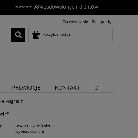
⭐⭐⭐⭐⭐ 98% zadowolonych klientów
Zarejestruj się
Zaloguj się
Koszyk:
(pusty)
PROMOCJE
KONTAKT
O
NAS
re Magnetic"
tic"
ć:
towar na zamówienie
:
wybierz wariant