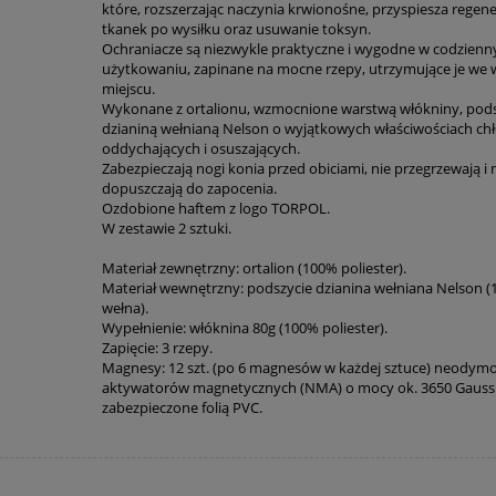
które, rozszerzając naczynia krwionośne, przyspiesza regene
tkanek po wysiłku oraz usuwanie toksyn.
Ochraniacze są niezwykle praktyczne i wygodne w codzien
użytkowaniu, zapinane na mocne rzepy, utrzymujące je we
miejscu.
Wykonane z ortalionu, wzmocnione warstwą włókniny, pod
dzianiną wełnianą Nelson o wyjątkowych właściwościach ch
oddychających i osuszających.
Zabezpieczają nogi konia przed obiciami, nie przegrzewają i 
dopuszczają do zapocenia.
Ozdobione haftem z logo TORPOL.
W zestawie 2 sztuki.
Materiał zewnętrzny: ortalion (100% poliester).
Materiał wewnętrzny: podszycie dzianina wełniana Nelson 
wełna).
Wypełnienie: włóknina 80g (100% poliester).
Zapięcie: 3 rzepy.
Magnesy: 12 szt. (po 6 magnesów w każdej sztuce) neody
aktywatorów magnetycznych (NMA) o mocy ok. 3650 Gauss /
zabezpieczone folią PVC.