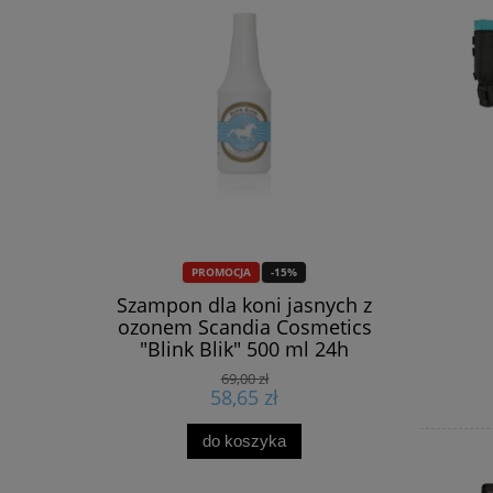
PROMOCJA
-15%
ntinum
Szampon dla koni jasnych z
Czaprak
y
ozonem Scandia Cosmetics
"Blink Blik" 500 ml 24h
69,00 zł
58,65 zł
do koszyka