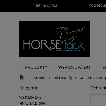
11 lat na rynku
Potrzebuj
PRODUKTY
WYPRZEDAŻ DO
E
-60%
P
»
»
»
Dla konia
Ochrona nóg
Ochraniacze trans
Kategorie
Ochrani
WYSYŁKA 24h
FINAL SALE -50%