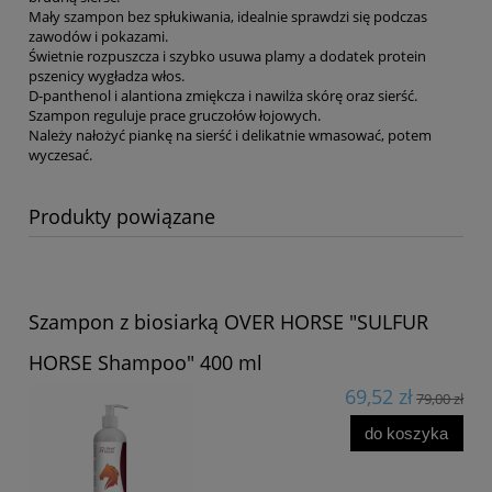
Mały szampon bez spłukiwania, idealnie sprawdzi się podczas
zawodów i pokazami.
Świetnie rozpuszcza i szybko usuwa plamy a dodatek protein
pszenicy wygładza włos.
D-panthenol i alantiona zmiękcza i nawilża skórę oraz sierść.
Szampon reguluje prace gruczołów łojowych.
Należy nałożyć piankę na sierść i delikatnie wmasować, potem
wyczesać.
Produkty powiązane
Szampon z biosiarką OVER HORSE "SULFUR
HORSE Shampoo" 400 ml
69,52 zł
79,00 zł
do koszyka