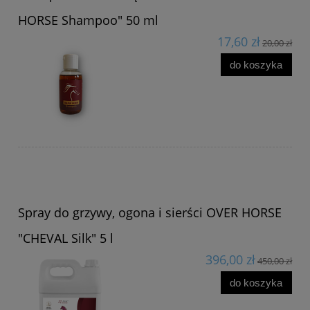
HORSE Shampoo" 50 ml
17,60 zł
20,00 zł
do koszyka
Spray do grzywy, ogona i sierści OVER HORSE
"CHEVAL Silk" 5 l
396,00 zł
450,00 zł
do koszyka