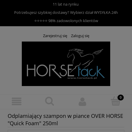
11 lat na rynku
Potrzebujesz szybkiej dostawy? Wybierz dział
WYSYŁKA 24h
⭐⭐⭐⭐⭐ 98% zadowolonych klientów
Zarejestruj się
Zaloguj się
Odplamiający szampon w piance OVER HORSE
"Quick Foam" 250ml