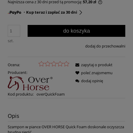
Najniższa cena z 30 dni przed tą promocją:
57,20 zł
・Kup teraz i zapłać za 30 dni
do koszyka
szt.
dodaj do przechowalni
Ocena:
zapytaj o produkt
Producent:
poleć znajomemu
dodaj opinię
Kod produktu:
overQuickFoam
Opis
Szampon w piance OVER HORSE Quick Foam doskonale oczyszcza
brudną sierść.