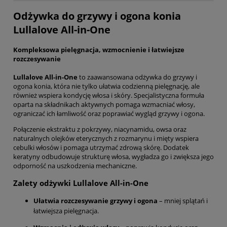
Odżywka do grzywy i ogona konia
Lullalove All-in-One
Kompleksowa pielęgnacja, wzmocnienie i łatwiejsze
rozczesywanie
Lullalove All-in-One
to zaawansowana odżywka do grzywy i
ogona konia, która nie tylko ułatwia codzienną pielęgnację, ale
również wspiera kondycję włosa i skóry. Specjalistyczna formuła
oparta na składnikach aktywnych pomaga wzmacniać włosy,
ograniczać ich łamliwość oraz poprawiać wygląd grzywy i ogona.
Połączenie ekstraktu z pokrzywy, niacynamidu, owsa oraz
naturalnych olejków eterycznych z rozmarynu i mięty wspiera
cebulki włosów i pomaga utrzymać zdrową skórę. Dodatek
keratyny odbudowuje strukturę włosa, wygładza go i zwiększa jego
odporność na uszkodzenia mechaniczne.
Zalety odżywki Lullalove All-in-One
Ułatwia rozczesywanie grzywy i ogona
– mniej splątań i
łatwiejsza pielęgnacja.