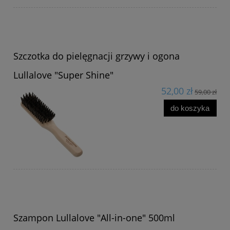
Szczotka do pielęgnacji grzywy i ogona
Lullalove "Super Shine"
52,00 zł
59,00 zł
do koszyka
Szampon Lullalove "All-in-one" 500ml