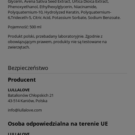
Glycerin, Avena Sativa Seed Extract, Urtica Dioica Extract,
Phenoxyethanol, Ethylhexylglycerin, Niacinamide,
Polyquaternium-10, Hydrolyzed Keratin, Polyquaternium-
6,Trideceth-5, Citric Acid, Potassium Sorbate, Sodium Benzoate.
Pojemność: 500 ml
Produkt polski, przebadany laboratoryjnie. Zgodnie z
obowiązującym prawem, produkty nie są testowane na
zwierzętach.
Bezpieczeństwo
Producent
LULLALOVE
Batalionów Chłopskich 21
43-514 Kaniów, Polska
info@lullalove.com
Osoba odpowiedzialna na terenie UE
LULLALOVE