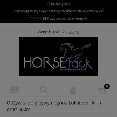
11 lat na rynku
Potrzebujesz szybkiej dostawy? Wybierz dział
WYSYŁKA 24h
⭐⭐⭐⭐⭐ 98% zadowolonych klientów
Zarejestruj się
Zaloguj się
Odżywka do grzywy i ogona Lullalove "All-in-
one" 500ml