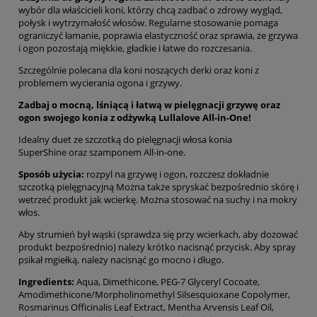
wybór dla właścicieli koni, którzy chcą zadbać o zdrowy wygląd,
połysk i wytrzymałość włosów. Regularne stosowanie pomaga
ograniczyć łamanie, poprawia elastyczność oraz sprawia, że grzywa
i ogon pozostają miękkie, gładkie i łatwe do rozczesania.
Szczególnie polecana dla koni noszących derki oraz koni z
problemem wycierania ogona i grzywy.
Zadbaj o mocną, lśniącą i łatwą w pielęgnacji grzywę oraz
ogon swojego konia z odżywką Lullalove All-in-One!
Idealny duet ze szczotką do pielęgnacji włosa konia
Super
Shine
oraz szamponem All-in-one.
Sposób użycia:
rozpyl na grzywę i ogon, rozczesz dokładnie
szczotką pielęgnacyjną Można także spryskać bezpośrednio skórę i
wetrzeć produkt jak wcierkę. Można stosować na suchy i na mokry
włos.
Aby strumień był wąski (sprawdza się przy wcierkach, aby dozować
produkt bezpośrednio) należy krótko nacisnąć przycisk. Aby spray
psikał mgiełką, należy nacisnąć go mocno i długo.
Ingredients:
Aqua, Dimethicone, PEG-7 Glyceryl Cocoate,
Amodimethicone/Morpholinomethyl Silsesquioxane Copolymer,
Rosmarinus Officinalis Leaf Extract, Mentha Arvensis Leaf Oil,