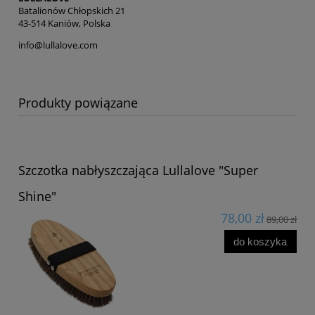
Batalionów Chłopskich 21
43-514 Kaniów, Polska
info@lullalove.com
Produkty powiązane
Szczotka nabłyszczająca Lullalove "Super
Shine"
78,00 zł
89,00 zł
do koszyka