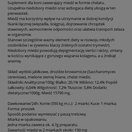
Suplement dla koni zawierający miedź w formie chelatu.
Uzupełnia niedobory miedzi oraz wzbogaca dietę ubogą w ten
pierwiastek.
Miedź ma korzystny wpływ na utrzymanie w dobrej kondycji
tkanki łącznej (więzadła, ścięgna), dojrzewanie chrząstek
stawowych, wzmocnienie odporności oraz ułatwia transport żelaza
w organizmie.
Stanowi szczególnie ważny element diety w rozwoju młodych
osobników i w żywieniu klaczy źrebnych (ostatni trymestr).
Niedobory miedzi powodują depigmentację sierści i skóry, zmiany
w kośćcu wynikające z gorszego wiązania kolagenu, a u źrebiąt
anemię.
Skład: wytłoki jabłkowe, drożdże browarnicze (Saccharomyces
cerevisiae), mielone siemię lniane, chelat miedzi.
Składniki Analityczne/100g: Białko: 20,1% Włókno: 12,4% Popiół
całkowity: 6,04% Wilgotność: 7,2% Tłuszcze: 5,8% Dodatki
dietetyczne/1000g: Miedź 15790 mg.
Dawkowanie/24h: Konie (550 kg m.c.):
2 miarki;
Kuce
: 1 miarka;
Forma:
proszek
Sposób podania:
wymieszać z paszą treściwą
Miarka w opakowaniu.
Jedna miarka zawiera ok. 4,7g preparatu.
Zawartość miedzi w 2 miarkach około: 150 mg