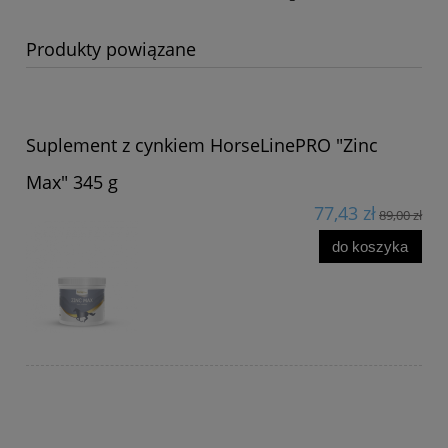
Produkty powiązane
Suplement z cynkiem HorseLinePRO "Zinc
Max" 345 g
77,43 zł
89,00 zł
do koszyka