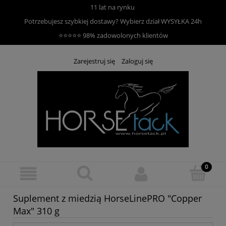
11 lat na rynku
Potrzebujesz szybkiej dostawy? Wybierz dział
WYSYŁKA 24h
⭐⭐⭐⭐⭐ 98% zadowolonych klientów
Zarejestruj się
Zaloguj się
Suplement z miedzią HorseLinePRO "Copper
Max" 310 g