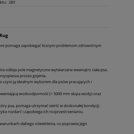
ktu:
283
 Rug
 które pomaga zapobiegać licznym problemom zdrowotnym
 która odbija pole magnetyczne wytwarzane wewnątrz ciała psa.
przyspiesza proces gojenia.
co czyni ją idealnym wyborem dla psów pracujących i
zapewniającą wodoodporność (> 5000 mm słupa wody) oraz
óry psa, pomaga utrzymać sierść w doskonałej kondycji.
yko rozdarć i zapobiega ich rozprzestrzenianiu.
 warunkach słabego oświetlenia, co poprawia jego