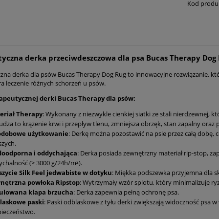
Kod produ
yczna derka przeciwdeszczowa dla psa Bucas Therapy Dog
zna derka dla psów Bucas Therapy Dog Rug to innowacyjne rozwiązanie,
ra leczenie różnych schorzeń u psów.
rapeutycznej derki Bucas Therapy dla psów:
eriał Therapy
: Wykonany z niezwykle cienkiej siatki ze stali nierdzewnej,
dza to krążenie krwi i przepływ tlenu, zmniejsza obrzęk, stan zapalny oraz 
odobowe użytkowanie
: Derkę można pozostawić na psie przez całą dobę, 
szych.
oodporna i oddychająca
: Derka posiada zewnętrzny materiał rip-stop, 
chalność (> 3000 g/24h/m²).
szycie Silk Feel jedwabiste w dotyku
: Miękka podszewka przyjemna dla sk
nętrzna powłoka Ripstop
: Wytrzymały wzór splotu, który minimalizuje ryz
ulowana klapa brzucha
: Derka zapewnia pełną ochronę psa.
laskowe paski
: Paski odblaskowe z tyłu derki zwiększają widoczność psa w
pieczeństwo.