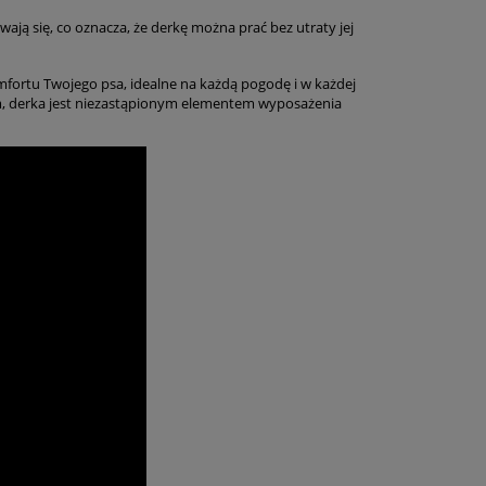
wają się, co oznacza, że derkę można prać bez utraty jej
fortu Twojego psa, idealne na każdą pogodę i w każdej
om, derka jest niezastąpionym elementem wyposażenia
PROMOCJA
-10%
PROMOCJ