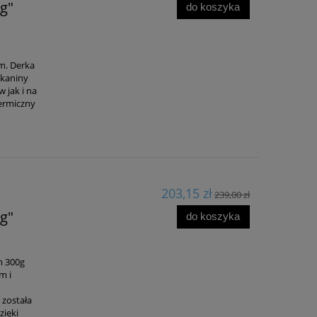
g"
do koszyka
m. Derka
tkaniny
 jak i na
termiczny
203,15 zł
239,00 zł
g"
do koszyka
m 300g
m i
 została
zięki