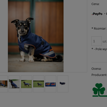
Cena:
・K
*
Rozmiar:
szt
*
- Pole w
Ocena:
Producent