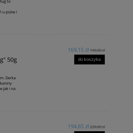
Rug to
m
 u psów i
169,15 zł
199,00 zł
g" 50g
do koszyka
em. Derka
tkaniny
 jak i na
194,65 zł
229,00 zł