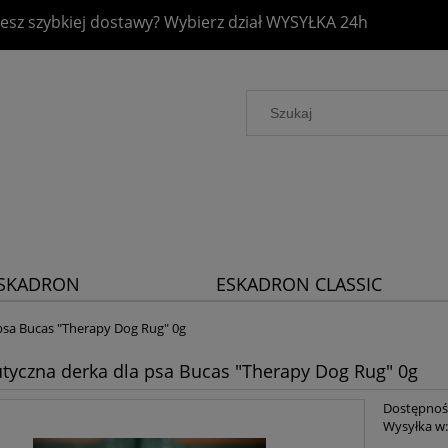
esz szybkiej dostawy? Wybierz dział
WYSYŁKA 24h
SKADRON
ESKADRON CLASSIC
LATINUM 2026
SPORTS 2026
psa Bucas "Therapy Dog Rug" 0g
tyczna derka dla psa Bucas "Therapy Dog Rug" 0g
Dostępnoś
Wysyłka w