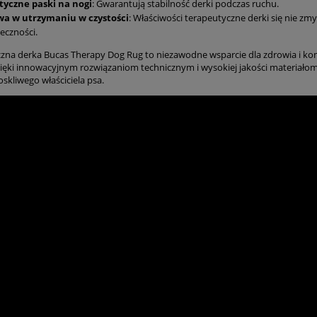
tyczne paski na nogi
: Gwarantują stabilność derki podczas ruchu.
wa w utrzymaniu w czystości
: Właściwości terapeutyczne derki się nie zmy
eczności.
zna derka Bucas Therapy Dog Rug to niezawodne wsparcie dla zdrowia i kom
Dzięki innowacyjnym rozwiązaniom technicznym i wysokiej jakości materiał
skliwego właściciela psa.
PROMOCJA
-25%
PROMOCJA
-15%