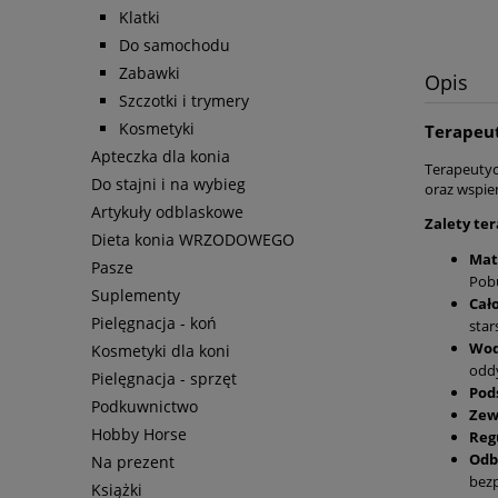
Klatki
Do samochodu
Zabawki
Opis
Szczotki i trymery
Kosmetyki
Terapeut
Apteczka dla konia
Terapeutyc
Do stajni i na wybieg
oraz wspie
Artykuły odblaskowe
Zalety te
Dieta konia WRZODOWEGO
Mat
Pasze
Pobu
Suplementy
Cał
Pielęgnacja - koń
star
Wod
Kosmetyki dla koni
oddy
Pielęgnacja - sprzęt
Pod
Podkuwnictwo
Zew
Hobby Horse
Reg
Odb
Na prezent
bez
Książki