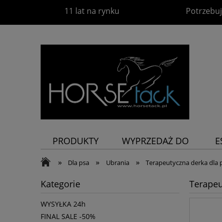
11 lat na rynku
Potrzebuj
PRODUKTY
WYPRZEDAŻ DO
E
-60%
P
»
»
»
Dla psa
Ubrania
Terapeutyczna derka dla 
Kategorie
Terapeu
WYSYŁKA 24h
FINAL SALE -50%