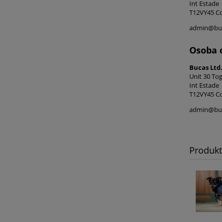
Int Estade
T12VY45 Cor
admin@bu
Osoba 
Bucas Ltd
Unit 30 Tog
Int Estade
T12VY45 Cor
admin@bu
Produk