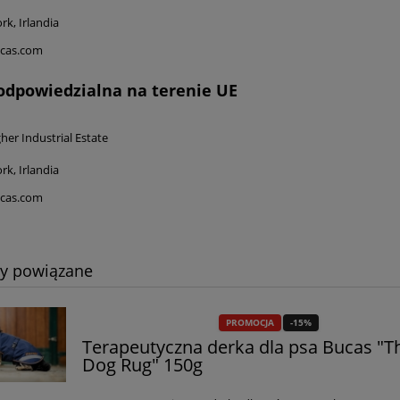
k, Irlandia
cas.com
odpowiedzialna na terenie UE
.
her Industrial Estate
k, Irlandia
cas.com
ty powiązane
PROMOCJA
-15%
Terapeutyczna derka dla psa Bucas "T
Dog Rug" 150g