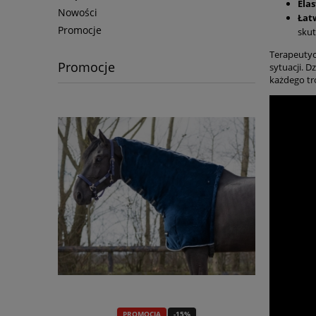
Elas
Nowości
Łat
Promocje
skut
Terapeutyc
Promocje
sytuacji. 
każdego tro
PROMOCJA
-15%