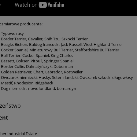
Kavalkade "Simplicity"
Czapsy skórzane START "Elit
rozmiarowe producenta:
199,00 zł
189,00 zł
149,25 zł
160,65 zł
Typowe rasy
Border Terrier, Cavalier, Shih Tzu, Szkocki Terrier
Beagle, Bichon, Buldog francuski, Jack Russell, West Highland Terrier
do koszyka
do koszyka
Cocker Spaniel, Miniaturowy Bull Terrier, Staffordshire Bull Terrier
Bull Terrier, Cocker Spaniel, King Charles
Bassett, Bokser, Pitbull, Springer Spaniel
Border Collie, Dalmatyńczyk, Doberman
Golden Retriever, Chart, Labrador, Rottweiler
Owczarek niemiecki, Husky, Seter irlandzki, Owczarek szkocki długowłosy
Mastif, Rhodesion Ridgeback
Dog niemiecki, nowofundland, bernardyn
czeństwo
ent
.
her Industrial Estate