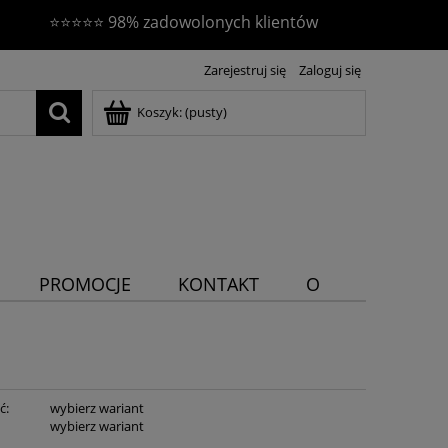
⭐⭐⭐⭐⭐ 98% zadowolonych klientów
Zarejestruj się
Zaloguj się
Koszyk:
(pusty)
PROMOCJE
KONTAKT
O
NAS
ć:
wybierz wariant
:
wybierz wariant