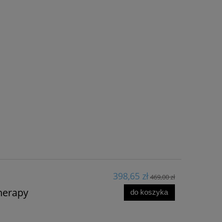
398,65 zł
469,00 zł
herapy
do koszyka