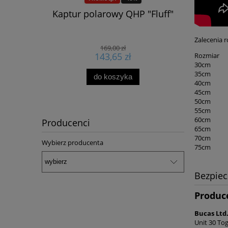
r Horse
Kaptur polarowy QHP "Fluff"
Naczółek 
 24h
Zalecenia 
169,00 zł
143,65 zł
Rozmiar
30cm
35cm
do koszyka
40cm
45cm
50cm
55cm
60cm
Producenci
65cm
70cm
Wybierz producenta
75cm
Bezpie
Produc
Bucas Ltd
Unit 30 Tog