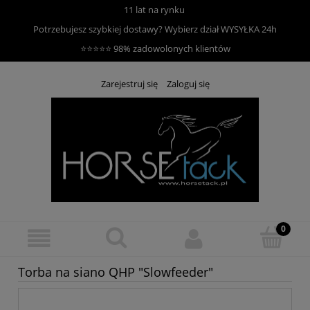
11 lat na rynku
Potrzebujesz szybkiej dostawy? Wybierz dział
WYSYŁKA 24h
⭐⭐⭐⭐⭐ 98% zadowolonych klientów
Zarejestruj się
Zaloguj się
Torba na siano QHP "Slowfeeder"