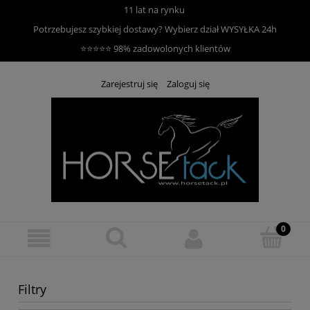
11 lat na rynku
Potrzebujesz szybkiej dostawy? Wybierz dział
WYSYŁKA 24h
⭐⭐⭐⭐⭐ 98% zadowolonych klientów
Zarejestruj się
Zaloguj się
Filtry