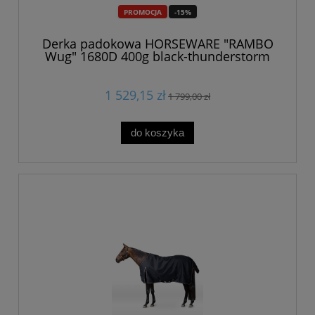
PROMOCJA
-15%
Derka padokowa HORSEWARE "RAMBO
Wug" 1680D 400g black-thunderstorm
grey
1 529,15 zł
1 799,00 zł
do koszyka