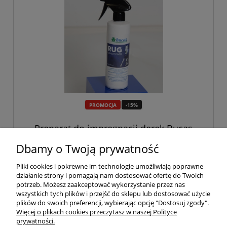
PROMOCJA
-15%
Preparat do impregnacji derek Bucas
"Rug Conditioner" 500ml 24h
Dbamy o Twoją prywatność
84,15 zł
99,00 zł
Pliki cookies i pokrewne im technologie umożliwiają poprawne
działanie strony i pomagają nam dostosować ofertę do Twoich
potrzeb. Możesz zaakceptować wykorzystanie przez nas
do koszyka
wszystkich tych plików i przejść do sklepu lub dostosować użycie
plików do swoich preferencji, wybierając opcję "Dostosuj zgody".
Więcej o plikach cookies przeczytasz w naszej Polityce
prywatności.