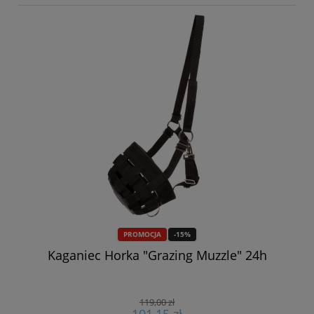
PROMOCJA
-15%
d
Kaganiec Horka "Grazing Muzzle" 24h
119,00 zł
101,15 zł