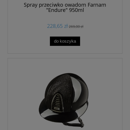
Spray przeciwko owadom Farnam
"Endure" 950ml
228,65 zł
269,00 zł
do koszyka