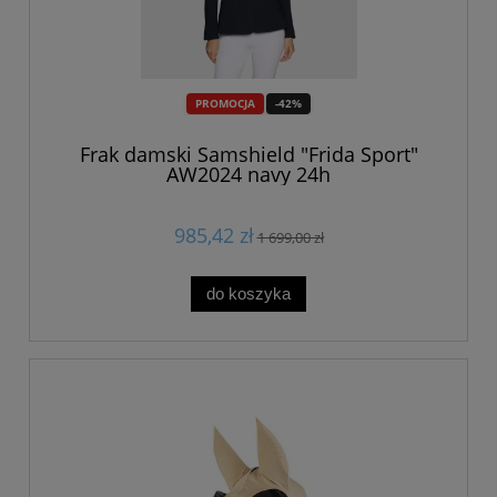
PROMOCJA
-42%
Frak damski Samshield "Frida Sport"
AW2024 navy 24h
985,42 zł
1 699,00 zł
do koszyka