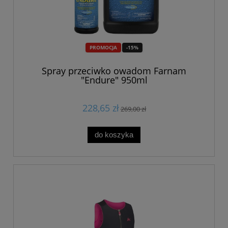
PROMOCJA
-15%
Spray przeciwko owadom Farnam
"Endure" 950ml
228,65 zł
269,00 zł
do koszyka