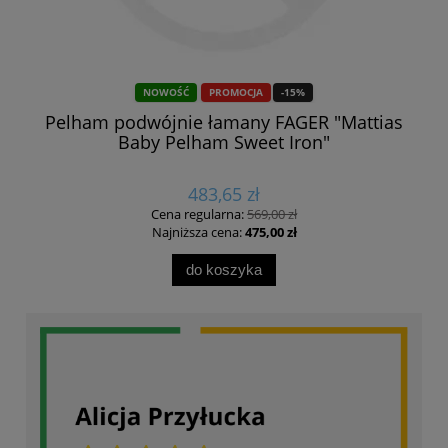
NOWOŚĆ
PROMOCJA
-15%
Pelham podwójnie łamany FAGER "Mattias
Wę
Baby Pelham Sweet Iron"
483,65 zł
Cena regularna:
569,00 zł
Najniższa cena:
475,00 zł
do koszyka