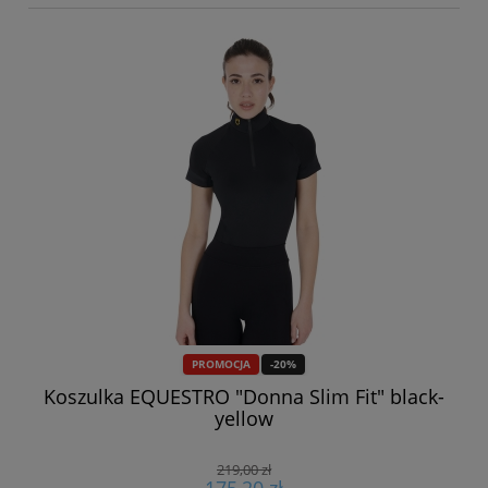
PROMOCJA
-20%
e"
Koszulka EQUESTRO "Donna Slim Fit" black-
K
yellow
219,00 zł
175,20 zł