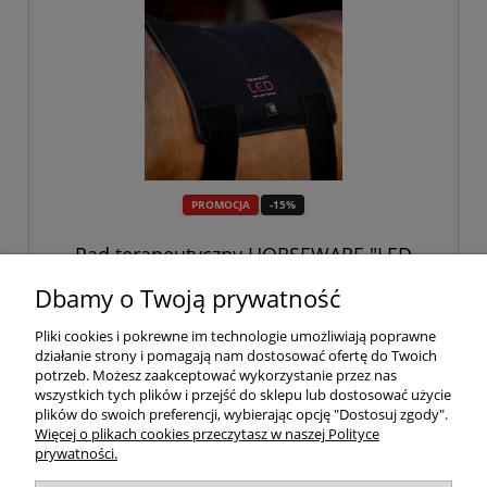
PROMOCJA
-15%
Pad terapeutyczny HORSEWARE "LED
Red Light THERAPY"
Dbamy o Twoją prywatność
2 209,15 zł
Pliki cookies i pokrewne im technologie umożliwiają poprawne
2 599,00 zł
działanie strony i pomagają nam dostosować ofertę do Twoich
potrzeb. Możesz zaakceptować wykorzystanie przez nas
do koszyka
wszystkich tych plików i przejść do sklepu lub dostosować użycie
plików do swoich preferencji, wybierając opcję "Dostosuj zgody".
Więcej o plikach cookies przeczytasz w naszej Polityce
prywatności.
Twoje konto