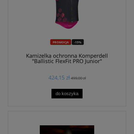
PROMOCJA
-15%
Kamizelka ochronna Komperdell
"Ballistic FlexFit PRO Junior"
424,15 zł
499,00 zł
do koszyka