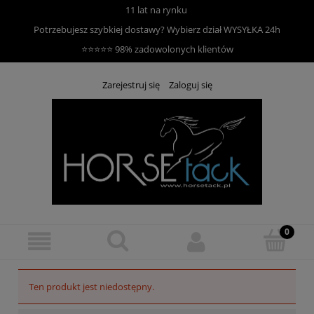
11 lat na rynku
Potrzebujesz szybkiej dostawy? Wybierz dział
WYSYŁKA 24h
⭐⭐⭐⭐⭐ 98% zadowolonych klientów
Zarejestruj się
Zaloguj się
Ten produkt jest niedostępny.