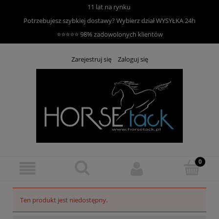
11 lat na rynku
Potrzebujesz szybkiej dostawy? Wybierz dział
WYSYŁKA 24h
⭐⭐⭐⭐⭐ 98% zadowolonych klientów
Zarejestruj się
Zaloguj się
Ten produkt jest niedostępny.